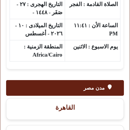
الصلاة القادمة :
الفجر
التاريخ الهجرى :
٢٧ -
صَفَر - ١٤٤٨ -
الساعة الأن :
١١:٤١
التاريخ الميلادى :
١٠ -
PM
٢٠٢٦ - أغسطس
يوم الاسبوع :
الاثنين
المنطقة الزمنية :
Africa/Cairo
مدن مصر
القاهرة