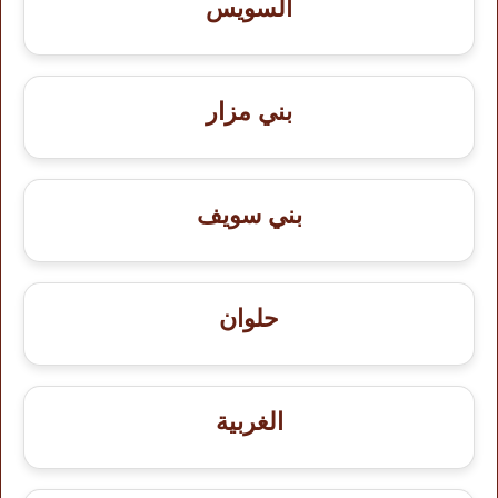
السويس
بني مزار
بني سويف
حلوان
الغربية