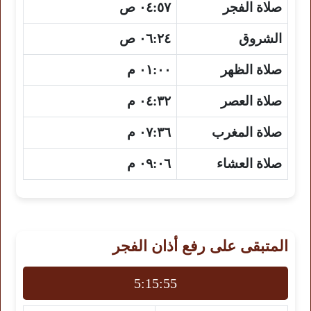
صلاة الفجر
٠٤:٥٧ ص
الشروق
٠٦:٢٤ ص
صلاة الظهر
٠١:٠٠ م
صلاة العصر
٠٤:٣٢ م
صلاة المغرب
٠٧:٣٦ م
صلاة العشاء
٠٩:٠٦ م
المتبقى على رفع أذان الفجر
5:15:54