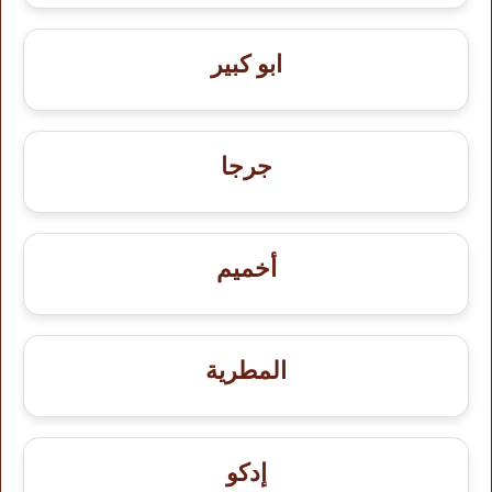
ابو كبير
جرجا
أخميم
المطرية
إدكو