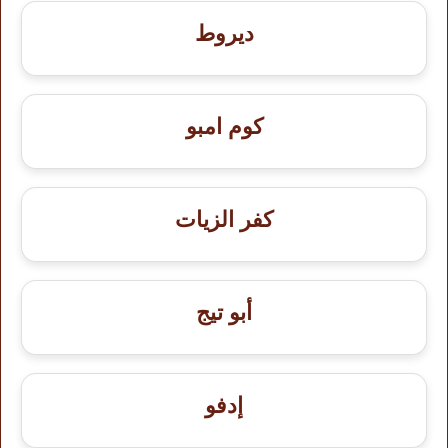
ديروط
كوم امبو
كفر الزيات
أبو تيج
إدفو