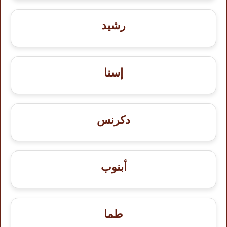
رشيد
إسنا
دكرنس
أبنوب
طما