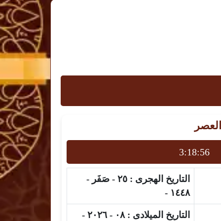
العصر
3:18:56
التاريخ الهجرى :
٢٥ - صَفَر -
١٤٤٨ -
التاريخ الميلادى :
٠٨ - ٢٠٢٦ -