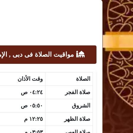
مواقيت الصلاة فى دبى , الإ
الصلاة
وقت الأذان
صلاة الفجر
٠٤:٢٤ ص
الشروق
٠٥:٥٠ ص
صلاة الظهر
١٢:٢٥ م
صلاة العصر
٠٣:٥٣ م