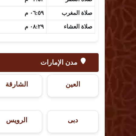
صلاة المغرب
٠٦:٥٩ م
صلاة العشاء
٠٨:٢٩ م
مدن الإمارات
العين
الشارقة
دبى
الرويس