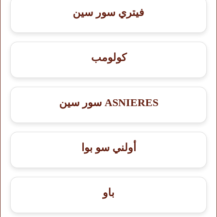
فيتري سور سين
كولومب
ASNIERES سور سين
أولني سو بوا
باو