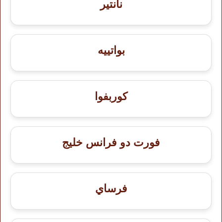
نانتير
بواتييه
كوربفوا
فورت دو فرانس خليج
فرساي