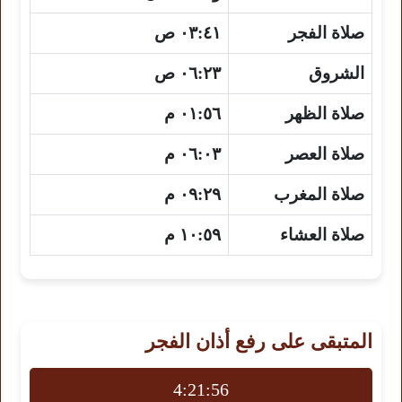
صلاة الفجر
٠٣:٤١ ص
الشروق
٠٦:٢٣ ص
صلاة الظهر
٠١:٥٦ م
صلاة العصر
٠٦:٠٣ م
صلاة المغرب
٠٩:٢٩ م
صلاة العشاء
١٠:٥٩ م
المتبقى على رفع أذان الفجر
4:21:56