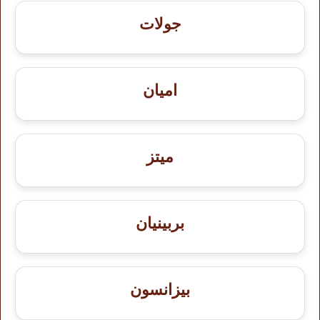
جولات
اميان
ميتز
بربينيان
بيزانسون