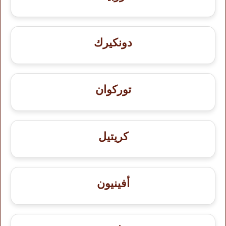
دونكيرك
توركوان
كريتيل
أفينيون