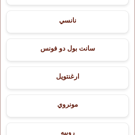
نانسي
سانت بول دو فونس
ارغنتويل
مونروي
روبيه