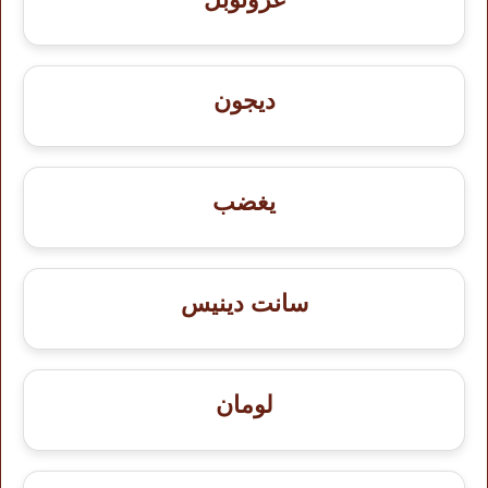
ديجون
يغضب
سانت دينيس
لومان