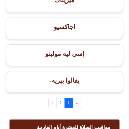
ميريناك
اجاكسيو
إسي ليه مولينو
يفالوا بيريه-
»
2
1
«
مواقيت الصلاة للعشرة أيام القادمة