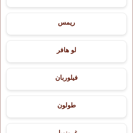
ريمس
لو هافر
فيلوربان
طولون
غرونوبل