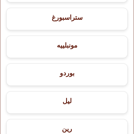
ستراسبورغ
مونبلييه
بوردو
ليل
رين