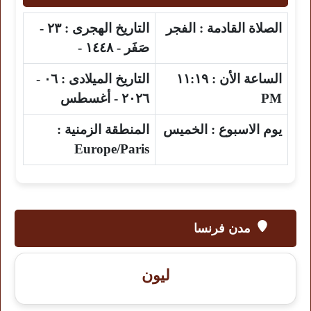
الصلاة القادمة :
الفجر
التاريخ الهجرى :
٢٣ -
صَفَر - ١٤٤٨ -
الساعة الأن :
١١:١٩
التاريخ الميلادى :
٠٦ -
PM
٢٠٢٦ - أغسطس
يوم الاسبوع :
الخميس
المنطقة الزمنية :
Europe/Paris
مدن فرنسا
ليون