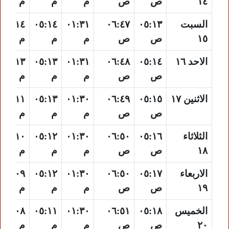
١٤
ص
ص
م
م
م
السبت
٠٥:١٣
٠٦:٤٧
٠١:٣١
٠٥:١٤
٠٨:١٤
١٥
ص
ص
م
م
م
الاحد ١٦
٠٥:١٤
٠٦:٤٨
٠١:٣١
٠٥:١٣
٠٨:١٣
ص
ص
م
م
م
الاثنين ١٧
٠٥:١٥
٠٦:٤٩
٠١:٣٠
٠٥:١٣
٠٨:١١
ص
ص
م
م
م
الثلاثاء
٠٥:١٦
٠٦:٥٠
٠١:٣٠
٠٥:١٢
٠٨:١٠
١٨
ص
ص
م
م
م
الاربعاء
٠٥:١٧
٠٦:٥٠
٠١:٣٠
٠٥:١٢
٠٨:٠٩
١٩
ص
ص
م
م
م
الخميس
٠٥:١٨
٠٦:٥١
٠١:٣٠
٠٥:١١
٠٨:٠٨
٢٠
ص
ص
م
م
م