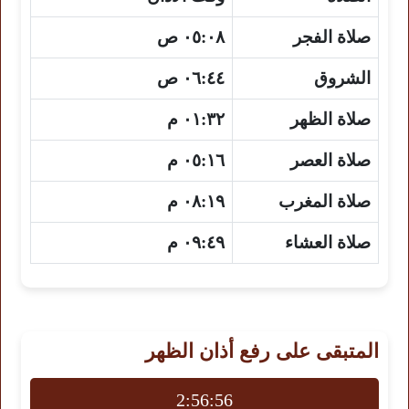
صلاة الفجر
٠٥:٠٨ ص
الشروق
٠٦:٤٤ ص
صلاة الظهر
٠١:٣٢ م
صلاة العصر
٠٥:١٦ م
صلاة المغرب
٠٨:١٩ م
صلاة العشاء
٠٩:٤٩ م
المتبقى على رفع أذان الظهر
2:56:55