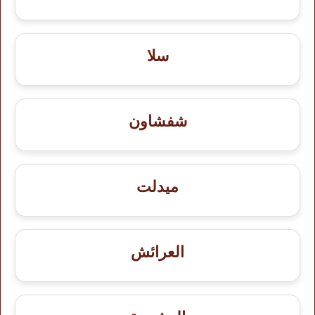
سلا
شفشاون
ميدلت
العرائش