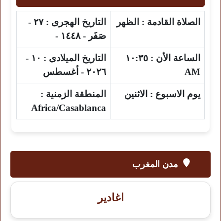
الصلاة القادمة :
الظهر
التاريخ الهجرى :
٢٧ -
صَفَر - ١٤٤٨ -
الساعة الأن :
١٠:٣٥
التاريخ الميلادى :
١٠ -
AM
٢٠٢٦ - أغسطس
يوم الاسبوع :
الاثنين
المنطقة الزمنية :
Africa/Casablanca
مدن المغرب
اغادير