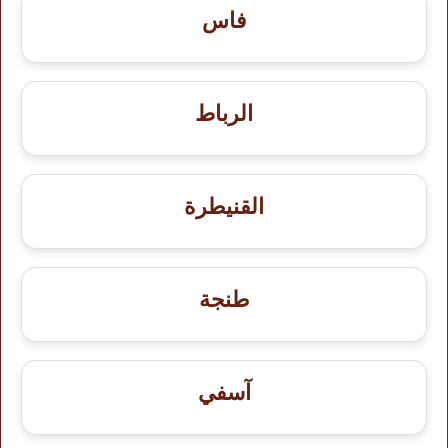
فاس
الرباط
القنيطرة
طنجة
آسفي