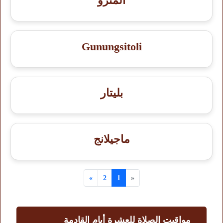
المترو
Gunungsitoli
بليتار
ماجيلانج
»
2
1
«
مواقيت الصلاة للعشرة أيام القادمة