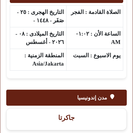
الصلاة القادمة :
الفجر
التاريخ الهجرى :
٢٥ -
صَفَر - ١٤٤٨ -
الساعة الأن :
٠١:٠٢
التاريخ الميلادى :
٠٨ -
AM
٢٠٢٦ - أغسطس
يوم الاسبوع :
السبت
المنطقة الزمنية :
Asia/Jakarta
مدن إندونيسيا
جاكرتا