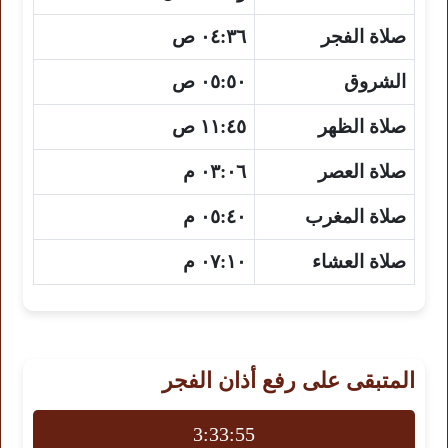
صلاة الفجر
٠٤:٣٦ ص
الشروق
٠٥:٥٠ ص
صلاة الظهر
١١:٤٥ ص
صلاة العصر
٠٣:٠٦ م
صلاة المغرب
٠٥:٤٠ م
صلاة العشاء
٠٧:١٠ م
المتبقى على رفع أذان الفجر
3:33:54