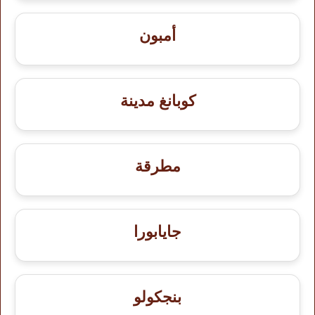
أمبون
كوبانغ مدينة
مطرقة
جايابورا
بنجكولو