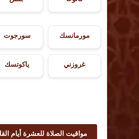
مورمانسك
سورجوت
غروزني
ياكوتسك
مواقيت الصلاة للعشرة أيام القا