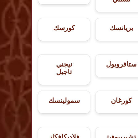
بريانسك
كورسك
ستافروبول
نيجني
تاجيل
كورغان
سمولينسك
تشيريبوفيت
فلاديكافكاز