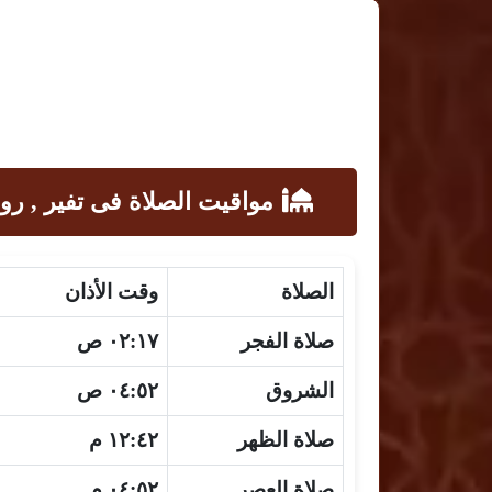
مواقيت الصلاة فى تفير , رو
الصلاة
وقت الأذان
صلاة الفجر
٠٢:١٧ ص
الشروق
٠٤:٥٢ ص
صلاة الظهر
١٢:٤٢ م
صلاة العصر
٠٤:٥٢ م