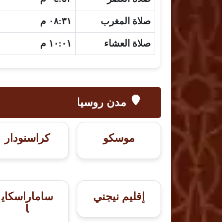
صلاة المغرب
٠٨:٣١ م
صلاة العشاء
١٠:٠١ م
مدن روسيا
موسكو
كراسنودار
إقليم نيجني
ساماراسكاي
ا