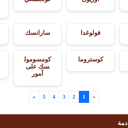
فولوغدا
سارانسك
كوستروما
كومسومول
سك على
آمور
»
5
4
3
2
1
«
دمة