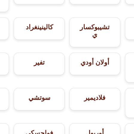
تشيبوكسار
كالينينغراد
ي
أولان أودي
تفير
فلاديمير
سوتشي
أوريول
فولجسكي