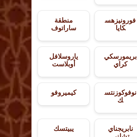
فورونيزهس
منطقة
كايا
ساراتوف
بريمورسكي
ياروسلافل
كراي
أوبلاست
نوفوكوزنتس
كيميروفو
ك
نابريجناي
يبيتسك
تشلني