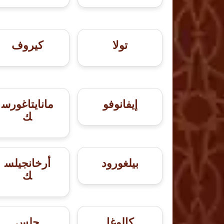
تولا
كيروف
إيفانوفو
مانايتاغورس
ك
بيلغورود
أرخانجيلس
ك
كالوغا
جلس