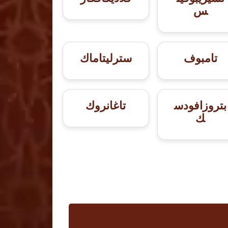
س
تامبوف
سترليتاماك
بتروزافودس
تاغانروك
ك