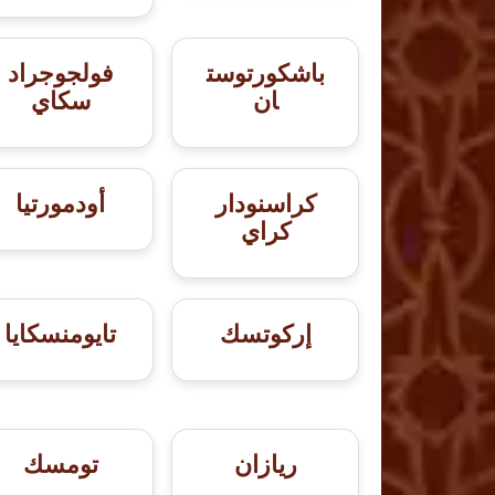
باشكورتوست
فولجوجراد
ان
سكاي
كراسنودار
أودمورتيا
كراي
إركوتسك
تايومنسكايا
ريازان
تومسك