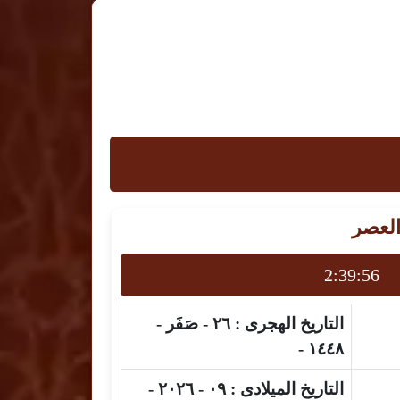
العصر
2:39:55
التاريخ الهجرى :
٢٦ - صَفَر -
١٤٤٨ -
التاريخ الميلادى :
٠٩ - ٢٠٢٦ -