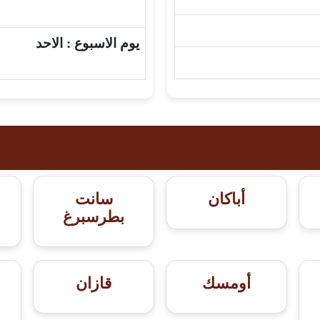
يوم الاسبوع :
الاحد
أباكان
سانت
بطرسبرغ
أومسك
قازان