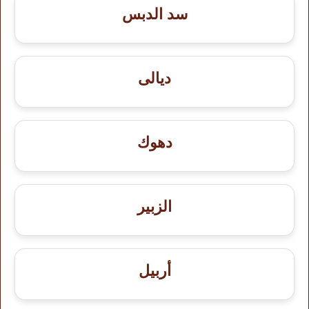
سد الدبس
ديالى
دهوك
الزبير
أربيل