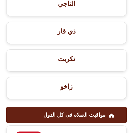
التاجي
ذي قار
تكريت
زاخو
مواقيت الصلاة فى کل الدول