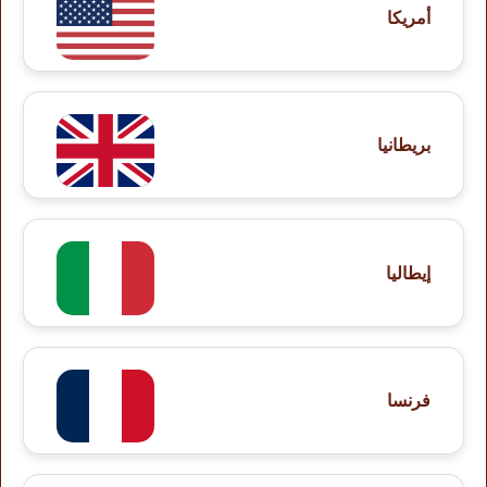
أمريكا
بريطانيا
إيطاليا
فرنسا