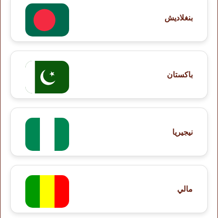
بنغلاديش
باكستان
نيجيريا
مالي