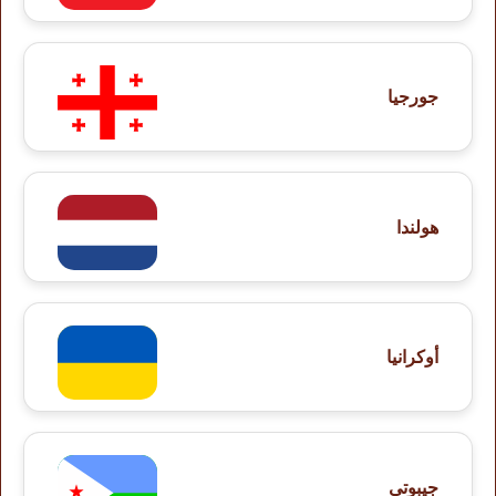
جورجيا
هولندا
أوكرانيا
جيبوتى