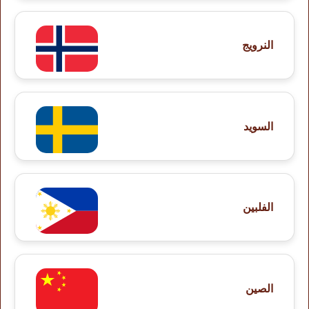
النرويج
السويد
الفلبين
الصين