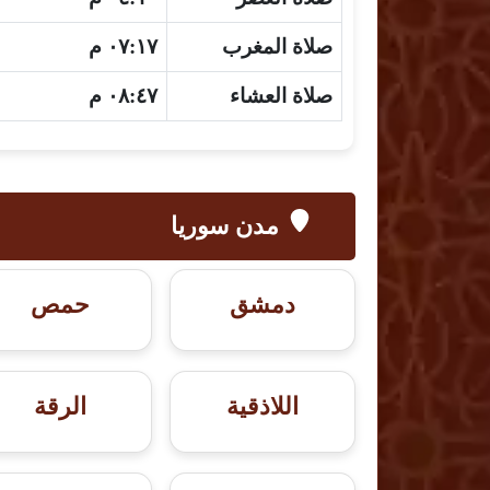
صلاة المغرب
٠٧:١٧ م
صلاة العشاء
٠٨:٤٧ م
مدن سوريا
دمشق
حمص
اللاذقية
الرقة