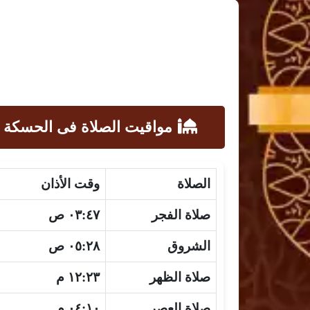
مواقيت الصلاة فى الحسكة ,
الصلاة
وقت الأذان
صلاة الفجر
٠٣:٤٧ ص
الشروق
٠٥:٢٨ ص
صلاة الظهر
١٢:٢٣ م
صلاة العصر
٠٤:١٠ م