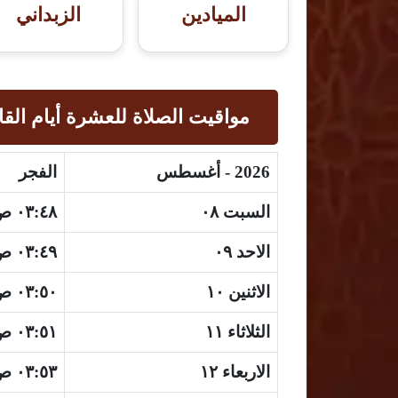
الميادين
الزبداني
مواقيت الصلاة للعشرة أيام القا
2026 - أغسطس
الفجر
السبت ٠٨
٠٣:٤٨ ص
الاحد ٠٩
٠٣:٤٩ ص
الاثنين ١٠
٠٣:٥٠ ص
الثلاثاء ١١
٠٣:٥١ ص
الاربعاء ١٢
٠٣:٥٣ ص