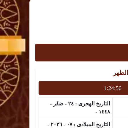
الظهر
1:24:56
التاريخ الهجرى :
٢٤ - صَفَر -
١٤٤٨ -
التاريخ الميلادى :
٠٧ - ٢٠٢٦ -