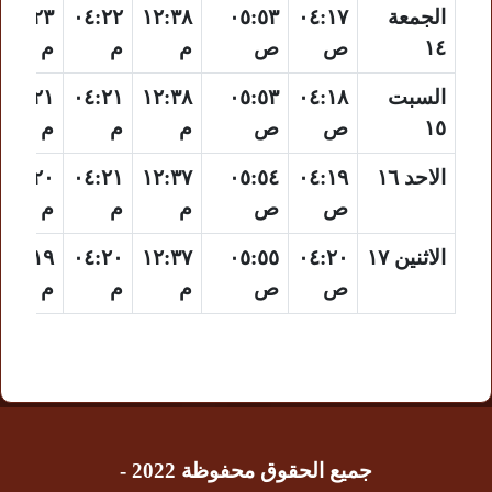
الجمعة
٠٤:١٧
٠٥:٥٣
١٢:٣٨
٠٤:٢٢
٠٧:٢٣
١٤
ص
ص
م
م
م
السبت
٠٤:١٨
٠٥:٥٣
١٢:٣٨
٠٤:٢١
٠٧:٢١
١٥
ص
ص
م
م
م
الاحد ١٦
٠٤:١٩
٠٥:٥٤
١٢:٣٧
٠٤:٢١
٠٧:٢٠
ص
ص
م
م
م
الاثنين ١٧
٠٤:٢٠
٠٥:٥٥
١٢:٣٧
٠٤:٢٠
٠٧:١٩
ص
ص
م
م
م
جميع الحقوق محفوظة 2022 -