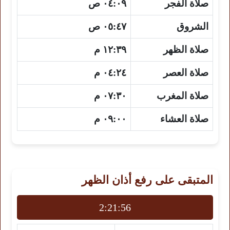
صلاة الفجر
٠٤:٠٩ ص
الشروق
٠٥:٤٧ ص
صلاة الظهر
١٢:٣٩ م
صلاة العصر
٠٤:٢٤ م
صلاة المغرب
٠٧:٣٠ م
صلاة العشاء
٠٩:٠٠ م
المتبقى على رفع أذان الظهر
2:21:56