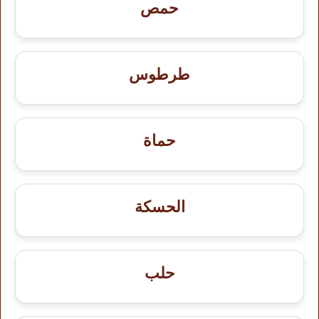
حمص
طرطوس
حماة
الحسكة
حلب