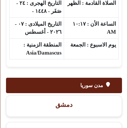
الصلاة القادمة :
الظهر
التاريخ الهجرى :
٢٤ -
صَفَر - ١٤٤٨ -
الساعة الأن :
١٠:١٧
التاريخ الميلادى :
٠٧ -
AM
٢٠٢٦ - أغسطس
يوم الاسبوع :
الجمعة
المنطقة الزمنية :
Asia/Damascus
مدن سوريا
دمشق