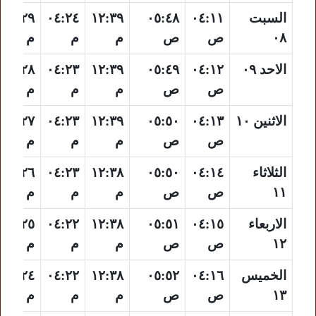
السبت
٠٤:١١
٠٥:٤٨
١٢:٣٩
٠٤:٢٤
٠٧:٢٩
٠٨
ص
ص
م
م
م
الاحد ٠٩
٠٤:١٢
٠٥:٤٩
١٢:٣٩
٠٤:٢٣
٠٧:٢٨
ص
ص
م
م
م
الاثنين ١٠
٠٤:١٣
٠٥:٥٠
١٢:٣٩
٠٤:٢٣
٠٧:٢٧
ص
ص
م
م
م
الثلاثاء
٠٤:١٤
٠٥:٥٠
١٢:٣٨
٠٤:٢٣
٠٧:٢٦
١١
ص
ص
م
م
م
الاربعاء
٠٤:١٥
٠٥:٥١
١٢:٣٨
٠٤:٢٢
٠٧:٢٥
١٢
ص
ص
م
م
م
الخميس
٠٤:١٦
٠٥:٥٢
١٢:٣٨
٠٤:٢٢
٠٧:٢٤
١٣
ص
ص
م
م
م