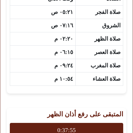
صلاة الفجر
٠٥:٢١ ص
الشروق
٠٧:١٦ ص
صلاة الظهر
٠٢:٢٠ م
صلاة العصر
٠٦:١٥ م
صلاة المغرب
٠٩:٢٤ م
صلاة العشاء
١٠:٥٤ م
المتبقى على رفع أذان الظهر
0:37:54