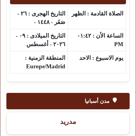
الصلاة القادمة :
الظهر
التاريخ الهجرى :
٢٦ -
صَفَر - ١٤٤٨ -
الساعة الأن :
٠١:٤٢
التاريخ الميلادى :
٠٩ -
PM
٢٠٢٦ - أغسطس
يوم الاسبوع :
الاحد
المنطقة الزمنية :
Europe/Madrid
مدن أسبانيا
مدريد