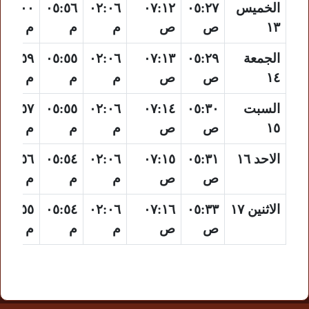
الخميس
٠٥:٢٧
٠٧:١٢
٠٢:٠٦
٠٥:٥٦
٠٩:٠٠
١٣
ص
ص
م
م
م
الجمعة
٠٥:٢٩
٠٧:١٣
٠٢:٠٦
٠٥:٥٥
٠٨:٥٩
١٤
ص
ص
م
م
م
السبت
٠٥:٣٠
٠٧:١٤
٠٢:٠٦
٠٥:٥٥
٠٨:٥٧
١٥
ص
ص
م
م
م
الاحد ١٦
٠٥:٣١
٠٧:١٥
٠٢:٠٦
٠٥:٥٤
٠٨:٥٦
ص
ص
م
م
م
الاثنين ١٧
٠٥:٣٣
٠٧:١٦
٠٢:٠٦
٠٥:٥٤
٠٨:٥٥
ص
ص
م
م
م