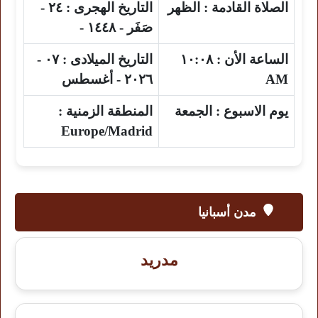
الصلاة القادمة :
الظهر
التاريخ الهجرى :
٢٤ -
صَفَر - ١٤٤٨ -
الساعة الأن :
١٠:٠٨
التاريخ الميلادى :
٠٧ -
AM
٢٠٢٦ - أغسطس
يوم الاسبوع :
الجمعة
المنطقة الزمنية :
Europe/Madrid
مدن أسبانيا
مدريد