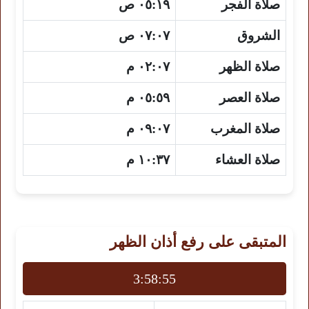
صلاة الفجر
٠٥:١٩ ص
الشروق
٠٧:٠٧ ص
صلاة الظهر
٠٢:٠٧ م
صلاة العصر
٠٥:٥٩ م
صلاة المغرب
٠٩:٠٧ م
صلاة العشاء
١٠:٣٧ م
المتبقى على رفع أذان الظهر
3:58:54