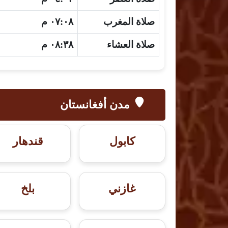
صلاة المغرب
٠٧:٠٨ م
صلاة العشاء
٠٨:٣٨ م
مدن أفغانستان
كابول
قندهار
غازني
بلخ