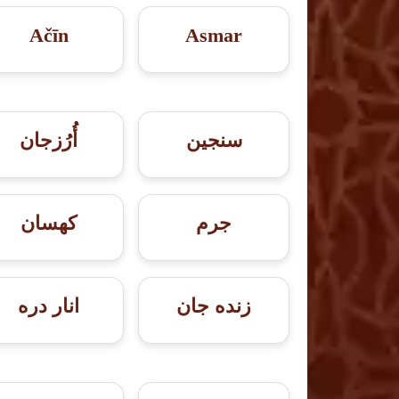
Ačīn
Asmar
سنجين
أُرُزجان
جرم
کهسان
زنده جان
انار دره