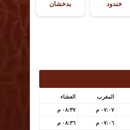
خندود
بدخشان
المغرب
العشاء
٠٧:٠٧ م
٠٨:٣٧ م
٠٧:٠٦ م
٠٨:٣٦ م