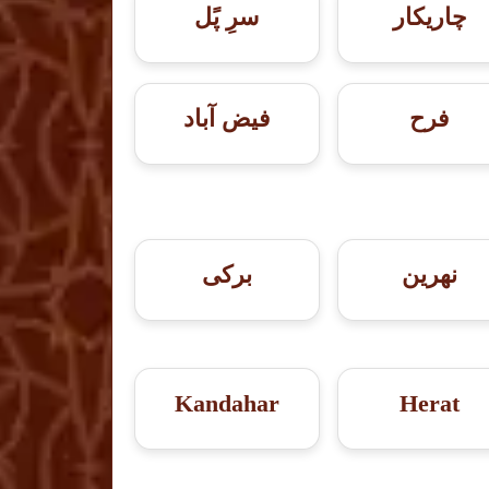
چاریکار
سرِ پًل
فرح
فیض آباد
نهرین
برکی
Kandahar
Herat