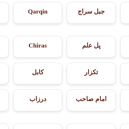
جبل سراج
Qarqin
پل علم
Chiras
تکزار
کابل
امام صاحب
درزاب