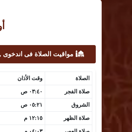
أو
مواقيت الصلاة فى اندخوى , 
الصلاة
وقت الأذان
صلاة الفجر
٠٣:٤٠ ص
الشروق
٠٥:٢١ ص
صلاة الظهر
١٢:١٥ م
صلاة العصر
٠٤:٠٣ م