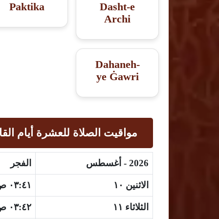
Paktika
Dasht-e
Archi
Dahaneh-
ye Ġawri
مواقيت الصلاة للعشرة أيام القا
2026 - أغسطس
الفجر
الاثنين ١٠
٠٣:٤١ ص
الثلاثاء ١١
٠٣:٤٢ ص