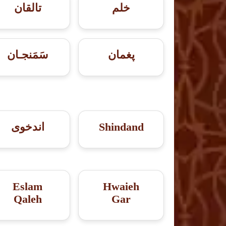
خلم
تالقان
پغمان
سَمَنجـان
Shindand
اندخوى
Eslam
Hwaieh
Qaleh
Gar