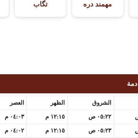
مهمند دره
تگاب
دمة
الشروق
الظهر
العصر
٠٥:٢٢ ص
١٢:١٥ م
٠٤:٠٣ م
٠٥:٢٣ ص
١٢:١٥ م
٠٤:٠٢ م