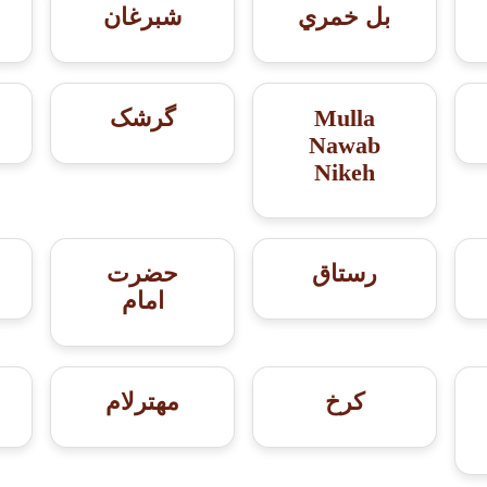
بل خمري
شبرغان
Mulla
گرشک
Nawab
Nikeh
رستاق
حضرت
امام
کرخ
مهترلام