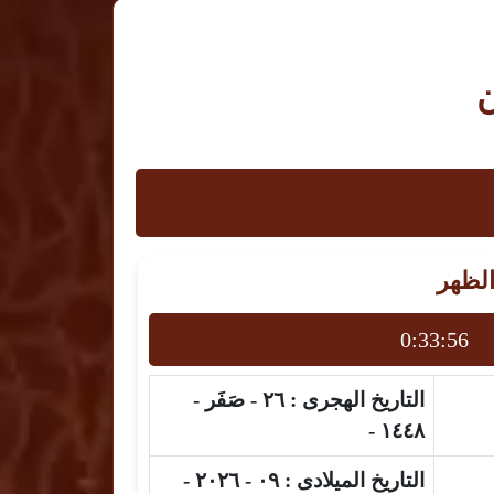
ن
الظهر
0:33:55
التاريخ الهجرى :
٢٦ - صَفَر -
١٤٤٨ -
التاريخ الميلادى :
٠٩ - ٢٠٢٦ -