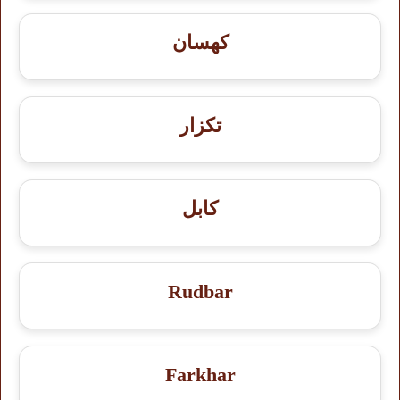
کهسان
تکزار
کابل
Rudbar
Farkhar