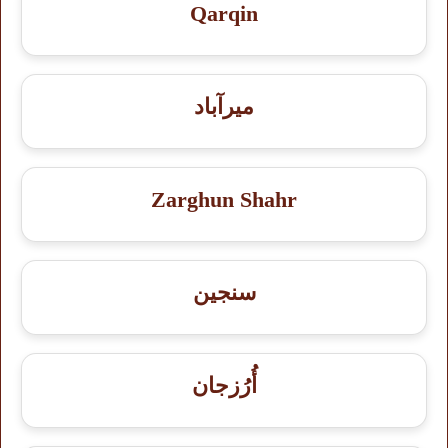
Qarqin
میرآباد
Zarghun Shahr
سنجين
أُرُزجان