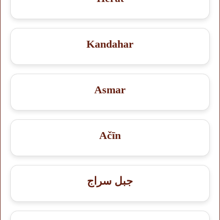
Kandahar
Asmar
Ačīn
جبل سراج