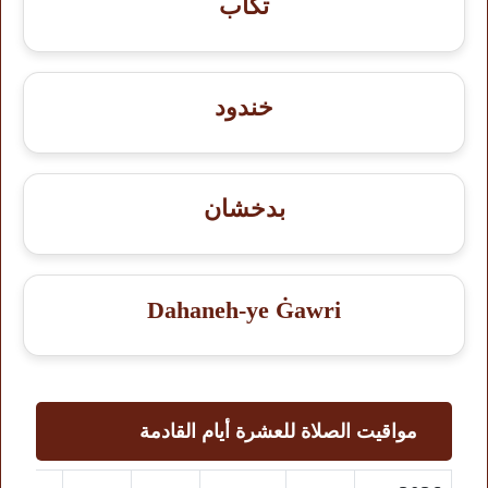
تگاب
خندود
بدخشان
Dahaneh-ye Ġawri
مواقيت الصلاة للعشرة أيام القادمة