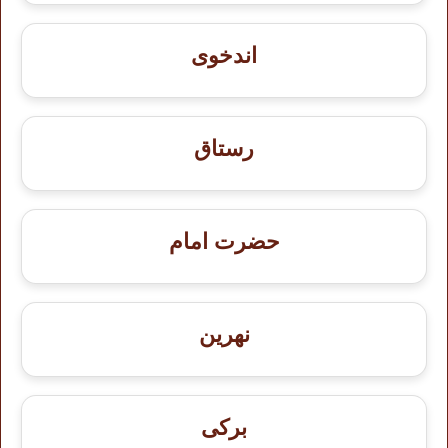
اندخوى
رستاق
حضرت امام
نهرین
برکی