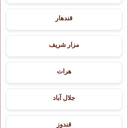
قندهار
مزار شريف
هرات
جلال آباد
قندوز