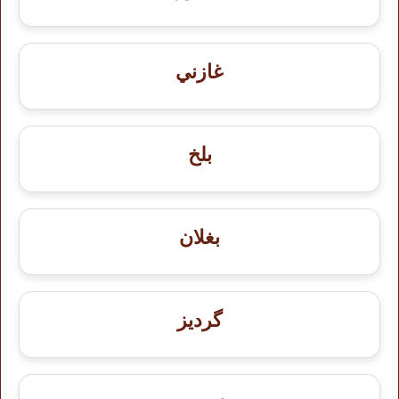
غازني
بلخ
بغلان
گردیز