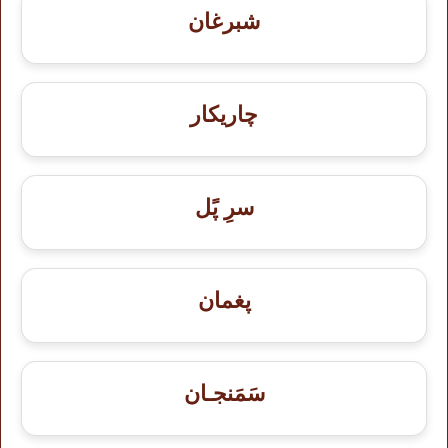
شبرغان
چاریکار
سرِ پًل
پغمان
سَمَنجـان