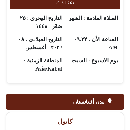
2:31:54
الصلاة القادمة :
الظهر
التاريخ الهجرى :
٢٥ -
صَفَر - ١٤٤٨ -
الساعة الأن :
٠٩:٢٢
التاريخ الميلادى :
٠٨ -
AM
٢٠٢٦ - أغسطس
يوم الاسبوع :
السبت
المنطقة الزمنية :
Asia/Kabul
مدن أفغانستان
كابول