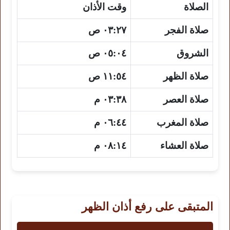
الصلاة
وقت الأذان
صلاة الفجر
٠٣:٢٧ ص
الشروق
٠٥:٠٤ ص
صلاة الظهر
١١:٥٤ ص
صلاة العصر
٠٣:٣٨ م
صلاة المغرب
٠٦:٤٤ م
صلاة العشاء
٠٨:١٤ م
المتبقى على رفع أذان الظهر