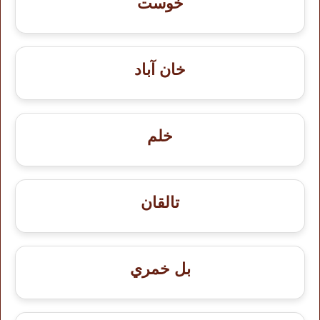
خوست
خان آباد
خلم
تالقان
بل خمري