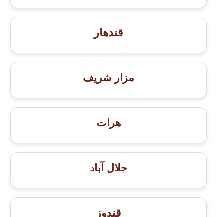
قندهار
مزار شريف
هرات
جلال آباد
قندوز