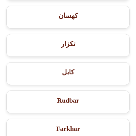
کهسان
تکزار
کابل
Rudbar
Farkhar