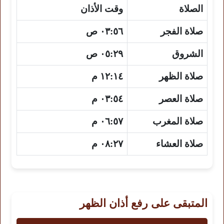
الصلاة
وقت الأذان
صلاة الفجر
٠٣:٥٦ ص
الشروق
٠٥:٢٩ ص
صلاة الظهر
١٢:١٤ م
صلاة العصر
٠٣:٥٤ م
صلاة المغرب
٠٦:٥٧ م
صلاة العشاء
٠٨:٢٧ م
المتبقى على رفع أذان الظهر