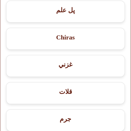
پل علم
Chiras
غزني
قلات
جرم