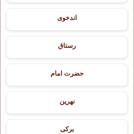
اندخوى
رستاق
حضرت امام
نهرین
برکی