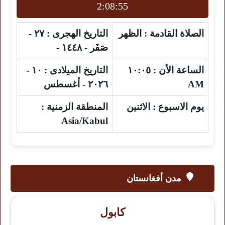
2:08:54
الصلاة القادمة :
الظهر
التاريخ الهجرى :
٢٧ -
صَفَر - ١٤٤٨ -
الساعة الأن :
١٠:٠٥
التاريخ الميلادى :
١٠ -
AM
٢٠٢٦ - أغسطس
يوم الاسبوع :
الاثنين
المنطقة الزمنية :
Asia/Kabul
مدن أفغانستان
كابول