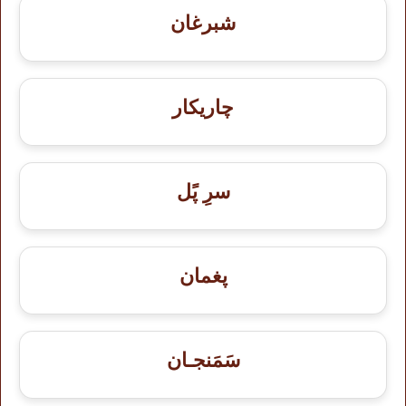
شبرغان
چاریکار
سرِ پًل
پغمان
سَمَنجـان