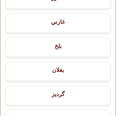
غازني
بلخ
بغلان
گردیز