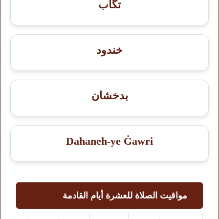
تگاب
خندود
بدخشان
Dahaneh-ye Ġawri
مواقيت الصلاة للعشرة أيام القادمة