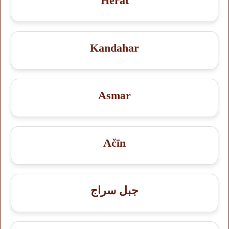
Herat
Kandahar
Asmar
Ačīn
جبل سراج