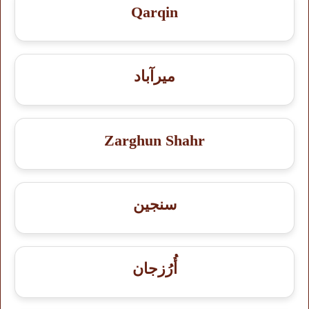
Qarqin
میرآباد
Zarghun Shahr
سنجين
أُرُزجان