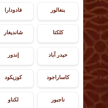
بنغالور
فادودارا
كلكتا
شانديغار
حيدر آباد
إندور
كاساراجود
كوزيكود
ناجبور
لكناو