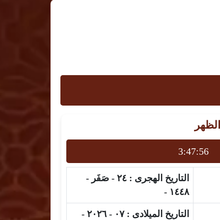
الظهر
3:47:55
التاريخ الهجرى :
٢٤ - صَفَر -
١٤٤٨ -
التاريخ الميلادى :
٠٧ - ٢٠٢٦ -