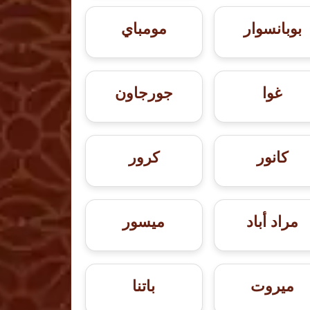
بوبانسوار
مومباي
غوا
جورجاون
كانور
كرور
مراد أباد
ميسور
ميروت
باتنا