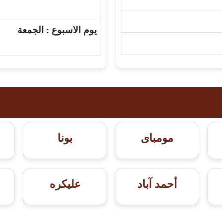
يوم الاسبوع :
الجمعة
مومباى
بونا
أحمد آباد
عليكره