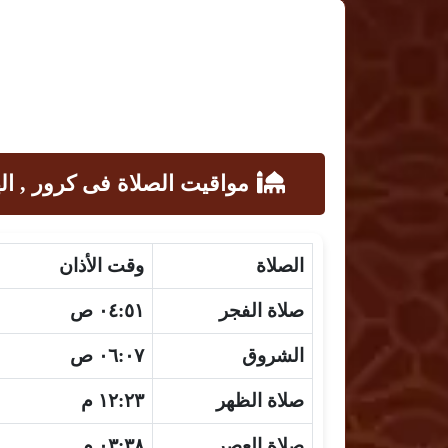
مواقيت الصلاة فى كرور , اله
الصلاة
وقت الأذان
صلاة الفجر
٠٤:٥١ ص
الشروق
٠٦:٠٧ ص
صلاة الظهر
١٢:٢٣ م
صلاة العصر
٠٣:٣٨ م