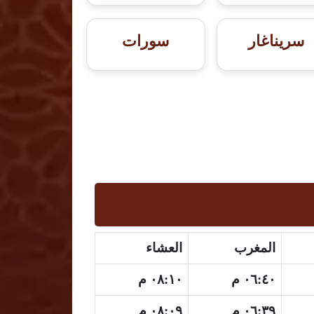
سريناغار
سورات
المغرب
العشاء
٠٦:٤٠ م
٠٨:١٠ م
٠٦:٣٩ م
٠٨:٠٩ م