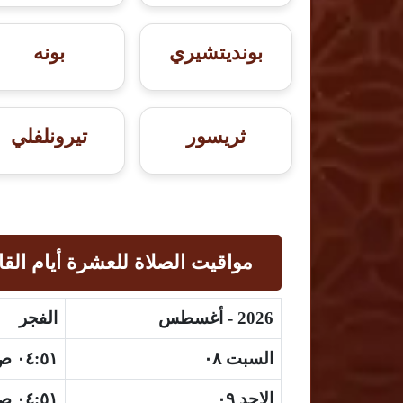
بونديتشيري
بونه
ثريسور
تيرونلفلي
مواقيت الصلاة للعشرة أيام القا
2026 - أغسطس
الفجر
السبت ٠٨
٠٤:٥١ ص
الاحد ٠٩
٠٤:٥١ ص