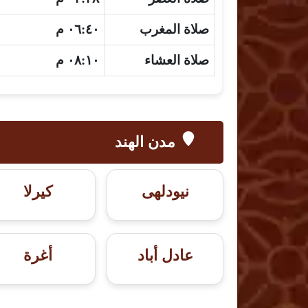
صلاة المغرب
٠٦:٤٠ م
صلاة العشاء
٠٨:١٠ م
مدن الهند
نيودلهى
كيرلا
عادل أباد
أغرة