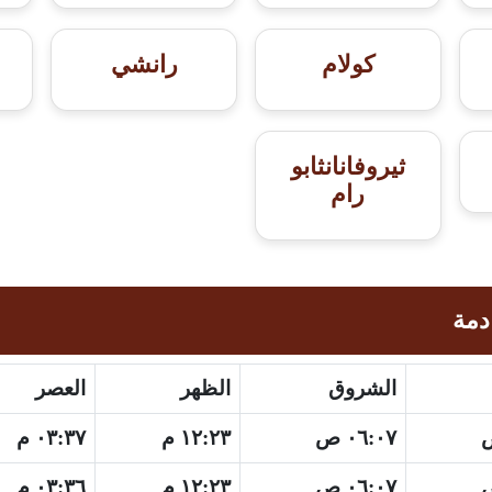
كولام
رانشي
ثيروفانانثابو
رام
دمة
الشروق
الظهر
العصر
٠٦:٠٧ ص
١٢:٢٣ م
٠٣:٣٧ م
٠٦:٠٧ ص
١٢:٢٣ م
٠٣:٣٦ م