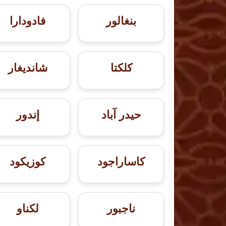
بنغالور
فادودارا
كلكتا
شانديغار
حيدر آباد
إندور
كاساراجود
كوزيكود
ناجبور
لكناو