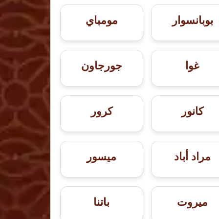
بوبانسوار
مومباي
غوا
جورجاون
كانور
كرور
مراد أباد
ميسور
ميروت
باتنا