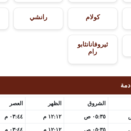
كولام
رانشي
ثيروفانانثابو
رام
دمة
الشروق
الظهر
العصر
٠٥:٣٥ ص
١٢:١٢ م
٠٣:٤٤ م
٠٥:٣٥ ص
١٢:١٢ م
٠٣:٤٤ م