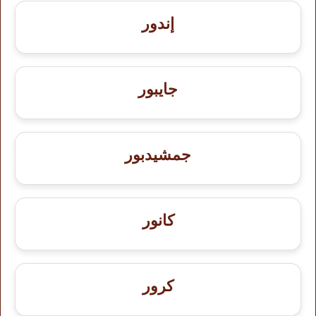
إندور
جايبور
جمشيدبور
كانور
كرور