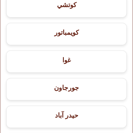
كوتشي
كويمباتور
غوا
جورجاون
حيدر آباد