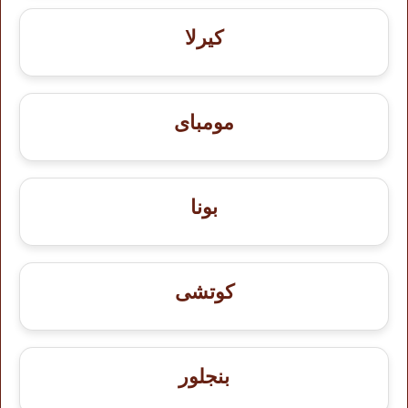
كيرلا
مومباى
بونا
كوتشى
بنجلور