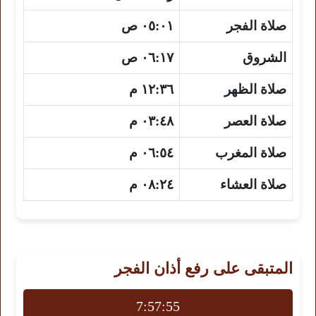
صلاة الفجر
٠٥:٠١ ص
الشروق
٠٦:١٧ ص
صلاة الظهر
١٢:٣٦ م
صلاة العصر
٠٣:٤٨ م
صلاة المغرب
٠٦:٥٤ م
صلاة العشاء
٠٨:٢٤ م
المتبقى على رفع أذان الفجر
7:57:55