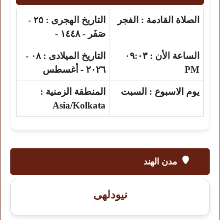
الصلاة القادمة :
الفجر
التاريخ الهجرى :
٢٥ -
صَفَر - ١٤٤٨ -
الساعة الأن :
٠٩:٠٣
التاريخ الميلادى :
٠٨ -
PM
٢٠٢٦ - أغسطس
يوم الاسبوع :
السبت
المنطقة الزمنية :
Asia/Kolkata
مدن الهند
نيودلهى