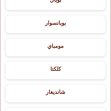
بوبانسوار
مومباي
كلكتا
شانديغار