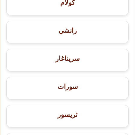
كولام
رانشي
سريناغار
سورات
ثريسور