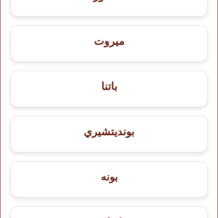
ميروت
باتنا
بونديتشيري
بونه