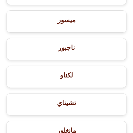
ميسور
ناجبور
لكناو
تشيناي
مانغلور