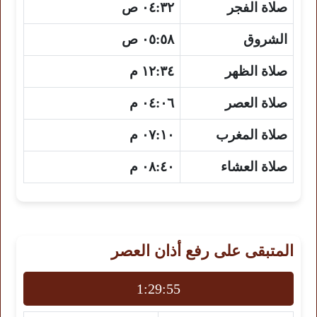
صلاة الفجر
٠٤:٣٢ ص
الشروق
٠٥:٥٨ ص
صلاة الظهر
١٢:٣٤ م
صلاة العصر
٠٤:٠٦ م
صلاة المغرب
٠٧:١٠ م
صلاة العشاء
٠٨:٤٠ م
المتبقى على رفع أذان العصر
1:29:54