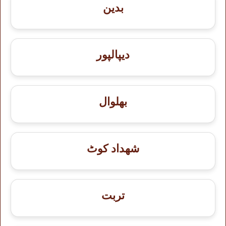
بدین
دیپالپور
بھلوال
شهداد کوٹ
تربت