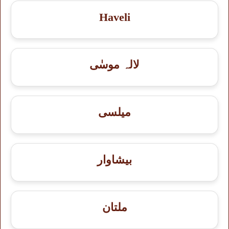
Haveli
لالہ موسٰی
میلسی
بيشاوار
ملتان