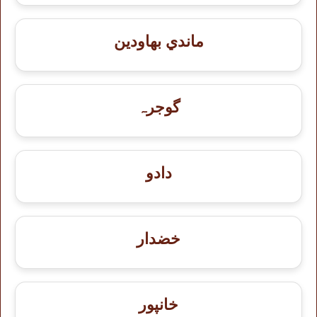
ماندي بهاودين
گوجرہ
دادو
خضدار
خانپور