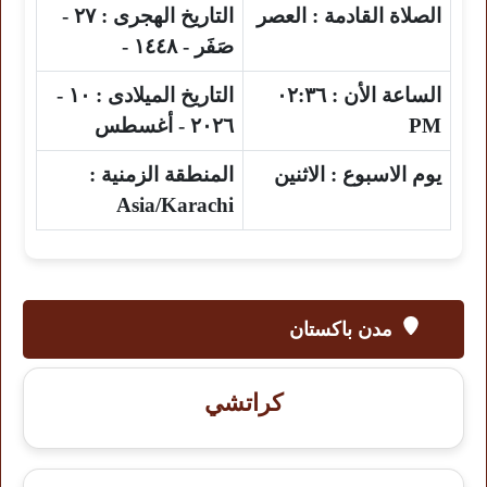
الصلاة القادمة :
العصر
التاريخ الهجرى :
٢٧ -
صَفَر - ١٤٤٨ -
الساعة الأن :
٠٢:٣٦
التاريخ الميلادى :
١٠ -
PM
٢٠٢٦ - أغسطس
يوم الاسبوع :
الاثنين
المنطقة الزمنية :
Asia/Karachi
مدن باكستان
كراتشي