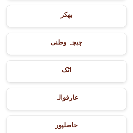
بھکر
چیچہ وطنی
اٹک
عارفوالہ
حاصلپور