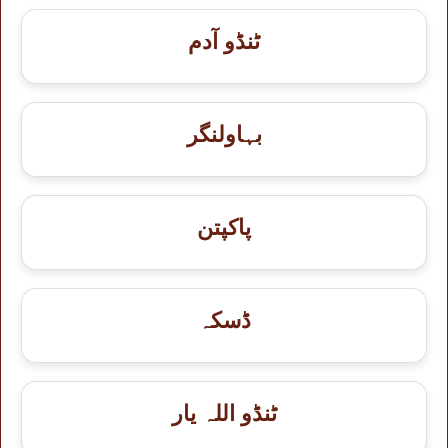
ٹنڈو آدم
بہاولنگر
پاکپتن
ڈسکہ
ٹنڈو اللہ یار