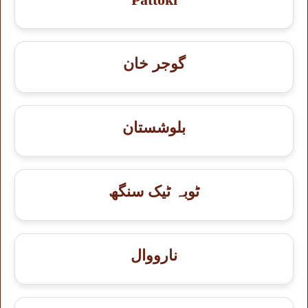
گوجر خان
بلوشستان
ٹوبہ ٹیک سنگھ
نارووال