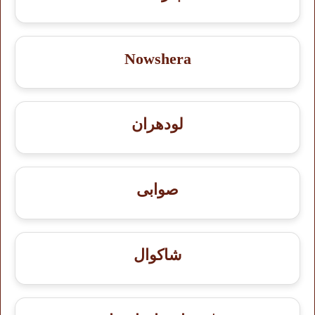
Nowshera
لودھران
صوابی
شاكوال