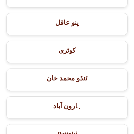
پنو عاقل
کوٹری
ٹنڈو محمد خان
ہارون آباد
Pattoki