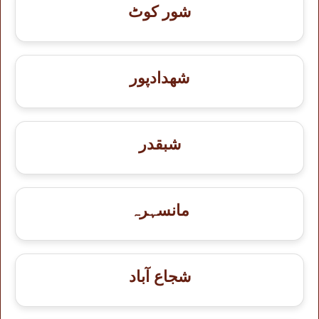
شور کوٹ
شهدادپور
شبقدر
مانسہرہ
شجاع آباد