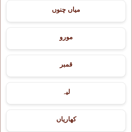
میاں چنوں
مورو
قمبر
لیہ
کھاریاں