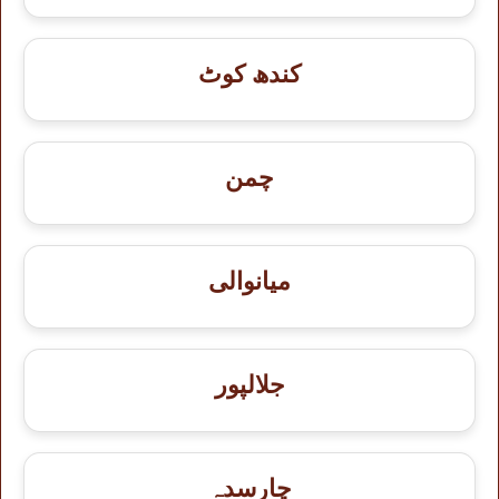
کندھ کوٹ
چمن
میانوالی
جلالپور
چارسدہ