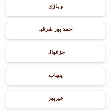
وہاڑی
احمد پور شرقیہ
جڑانوالہ
پنجاب
خيرپور