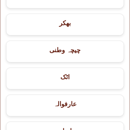
بھکر
چیچہ وطنی
اٹک
عارفوالہ