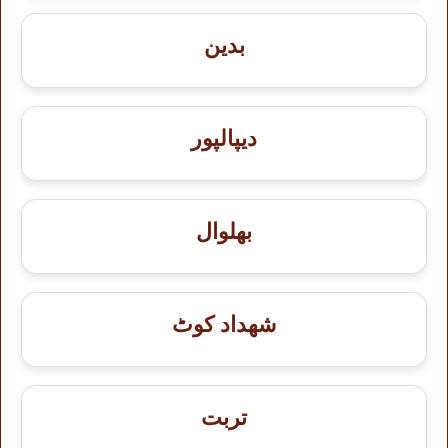
بدین
دیپالپور
بھلوال
شهداد کوٹ
تربت