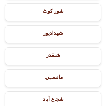
شور کوٹ
شهدادپور
شبقدر
مانسہرہ
شجاع آباد