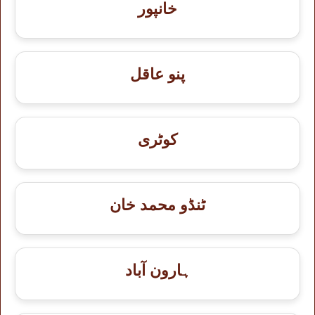
خانپور
پنو عاقل
کوٹری
ٹنڈو محمد خان
ہارون آباد