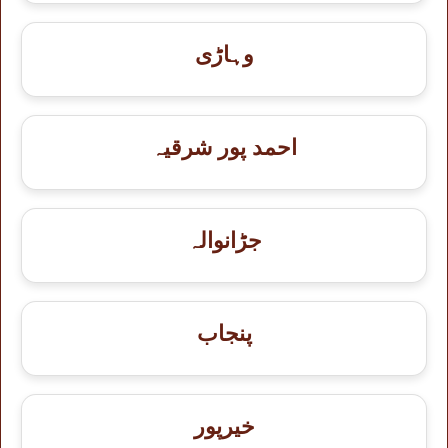
وہاڑی
احمد پور شرقیہ
جڑانوالہ
پنجاب
خيرپور