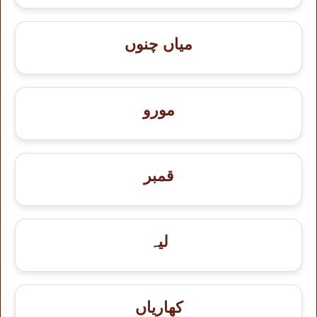
میاں چنوں
مورو
قمبر
لیہ
کھاریاں