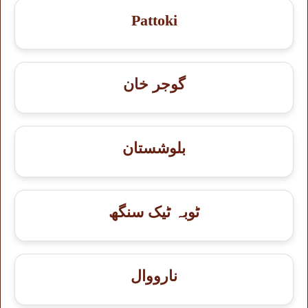
Pattoki
گوجر خان
بلوشستان
ٹوبہ ٹیک سنگھ
نارووال