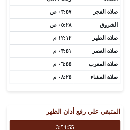
صلاة الفجر
٠٣:٥٧ ص
الشروق
٠٥:٢٨ ص
صلاة الظهر
١٢:١٢ م
صلاة العصر
٠٣:٥١ م
صلاة المغرب
٠٦:٥٥ م
صلاة العشاء
٠٨:٢٥ م
المتبقى على رفع أذان الظهر
3:54:54