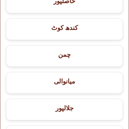
حاصلپور
کندھ کوٹ
چمن
میانوالی
جلالپور