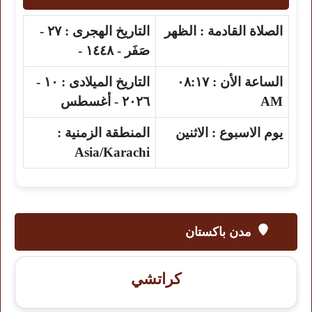
الصلاة القادمة :
الظهر
التاريخ الهجرى :
٢٧ -
صَفَر - ١٤٤٨ -
الساعة الأن :
٠٨:١٧
التاريخ الميلادى :
١٠ -
AM
٢٠٢٦ - أغسطس
يوم الاسبوع :
الاثنين
المنطقة الزمنية :
Asia/Karachi
مدن باكستان
كراتشي