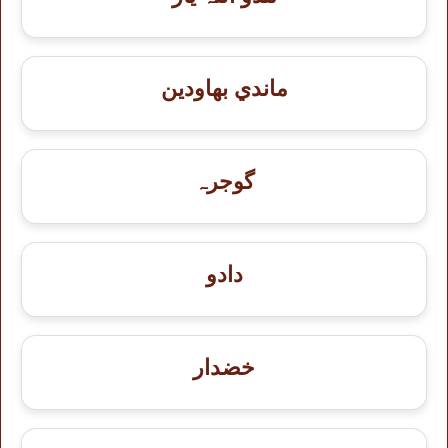
ماندي بهاودين
گوجرہ
دادو
خضدار