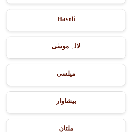
Haveli
لالہ موسٰی
میلسی
بيشاوار
ملتان