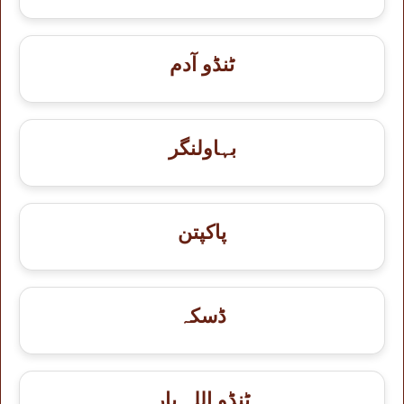
ٹنڈو آدم
بہاولنگر
پاکپتن
ڈسکہ
ٹنڈو اللہ یار