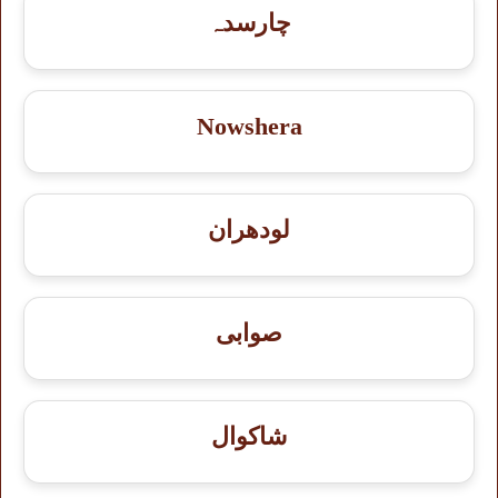
چارسدہ
Nowshera
لودھران
صوابی
شاكوال