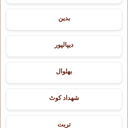
بدین
دیپالپور
بھلوال
شهداد کوٹ
تربت