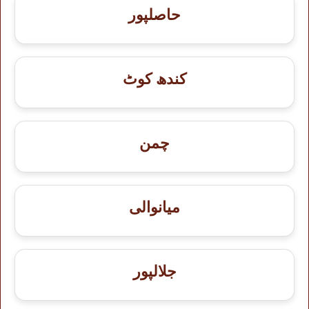
حاصلپور
کندھ کوٹ
چمن
میانوالی
جلالپور