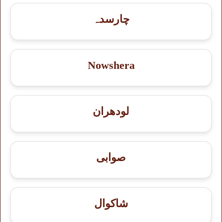
چارسدہ
Nowshera
لودھران
صوابی
شاكوال