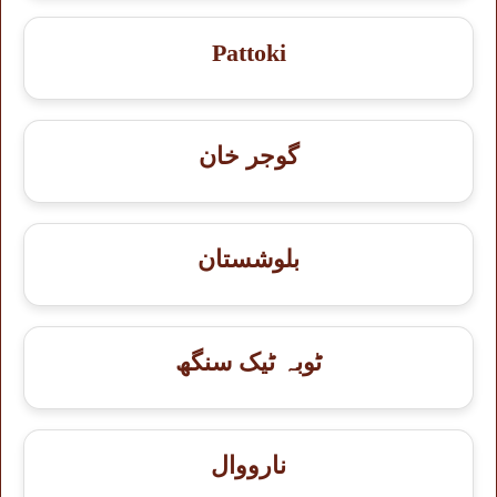
Pattoki
گوجر خان
بلوشستان
ٹوبہ ٹیک سنگھ
نارووال