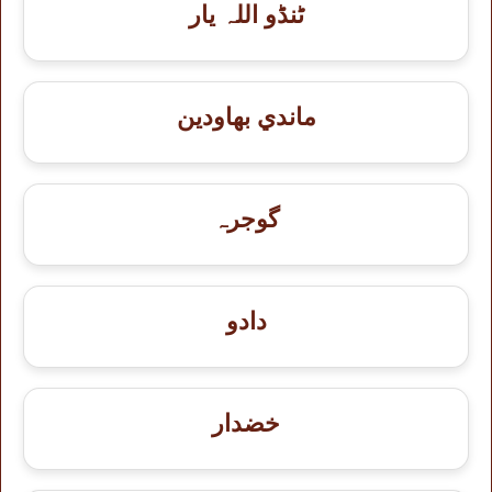
ٹنڈو اللہ یار
ماندي بهاودين
گوجرہ
دادو
خضدار