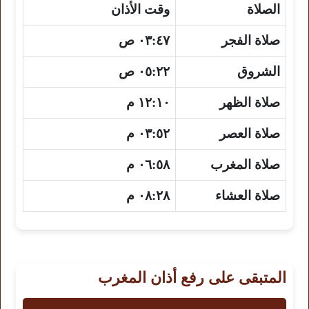
الصلاة
وقت الأذان
صلاة الفجر
٠٣:٤٧ ص
الشروق
٠٥:٢٢ ص
صلاة الظهر
١٢:١٠ م
صلاة العصر
٠٣:٥٢ م
صلاة المغرب
٠٦:٥٨ م
صلاة العشاء
٠٨:٢٨ م
المتبقى على رفع أذان المغرب