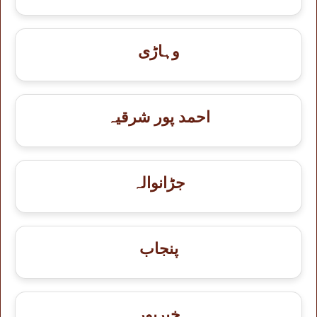
وہاڑی
احمد پور شرقیہ
جڑانوالہ
پنجاب
خيرپور