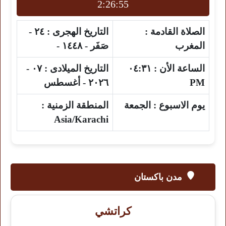
2:26:54
الصلاة القادمة :
التاريخ الهجرى :
٢٤ -
المغرب
صَفَر - ١٤٤٨ -
الساعة الأن :
٠٤:٣١
التاريخ الميلادى :
٠٧ -
PM
٢٠٢٦ - أغسطس
يوم الاسبوع :
الجمعة
المنطقة الزمنية :
Asia/Karachi
مدن باكستان
كراتشي