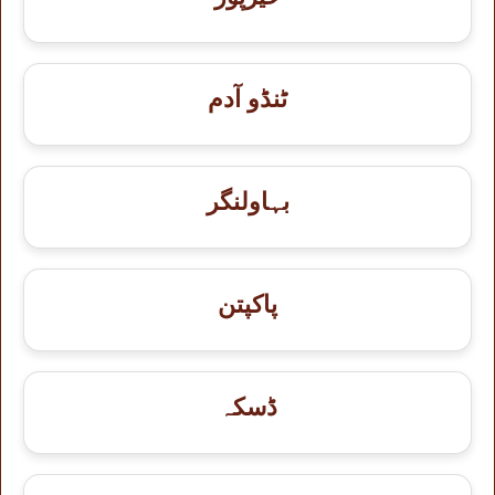
ٹنڈو آدم
بہاولنگر
پاکپتن
ڈسکہ