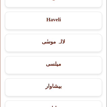
Haveli
لالہ موسٰی
میلسی
بيشاوار