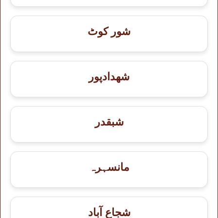
شور کوٹ
شهدادپور
شبقدر
مانسہرہ
شجاع آباد