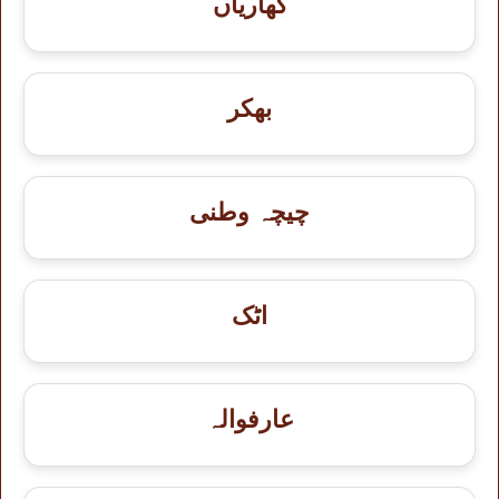
کھاریاں
بھکر
چیچہ وطنی
اٹک
عارفوالہ