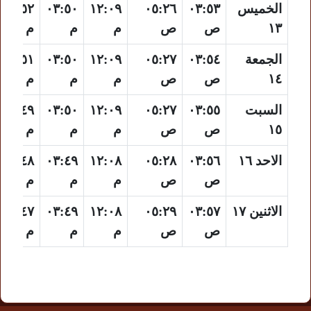
الخميس
٠٣:٥٣
٠٥:٢٦
١٢:٠٩
٠٣:٥٠
٠٦:٥٢
١٣
ص
ص
م
م
م
الجمعة
٠٣:٥٤
٠٥:٢٧
١٢:٠٩
٠٣:٥٠
٠٦:٥١
١٤
ص
ص
م
م
م
السبت
٠٣:٥٥
٠٥:٢٧
١٢:٠٩
٠٣:٥٠
٠٦:٤٩
١٥
ص
ص
م
م
م
الاحد ١٦
٠٣:٥٦
٠٥:٢٨
١٢:٠٨
٠٣:٤٩
٠٦:٤٨
ص
ص
م
م
م
الاثنين ١٧
٠٣:٥٧
٠٥:٢٩
١٢:٠٨
٠٣:٤٩
٠٦:٤٧
ص
ص
م
م
م