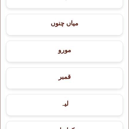
میاں چنوں
مورو
قمبر
لیہ