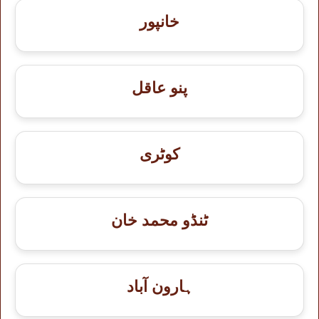
خانپور
پنو عاقل
کوٹری
ٹنڈو محمد خان
ہارون آباد