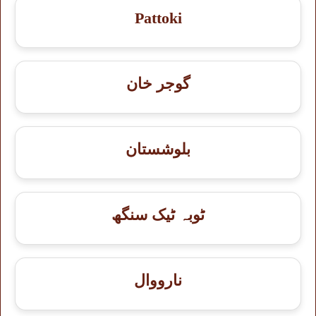
Pattoki
گوجر خان
بلوشستان
ٹوبہ ٹیک سنگھ
نارووال