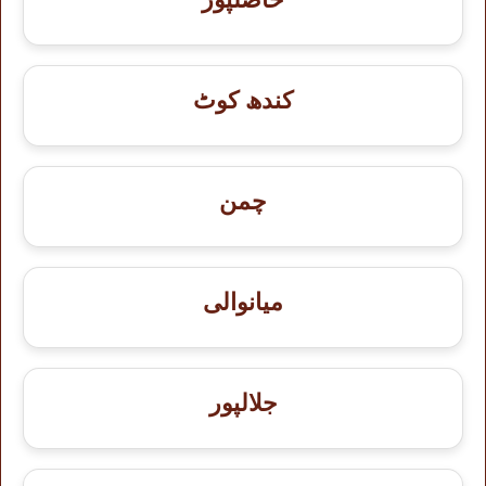
کندھ کوٹ
چمن
میانوالی
جلالپور