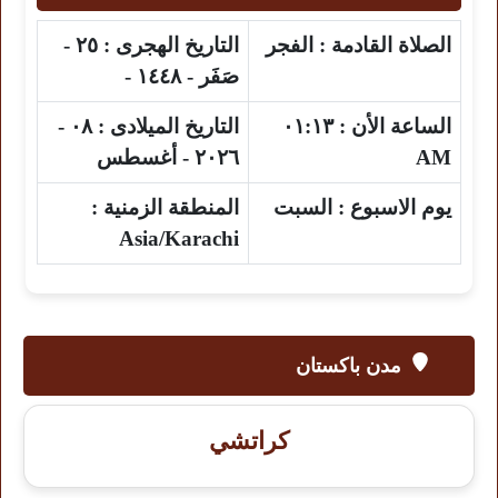
الصلاة القادمة :
الفجر
التاريخ الهجرى :
٢٥ -
صَفَر - ١٤٤٨ -
الساعة الأن :
٠١:١٣
التاريخ الميلادى :
٠٨ -
AM
٢٠٢٦ - أغسطس
يوم الاسبوع :
السبت
المنطقة الزمنية :
Asia/Karachi
مدن باكستان
كراتشي