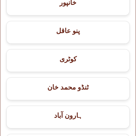
خانپور
پنو عاقل
کوٹری
ٹنڈو محمد خان
ہارون آباد