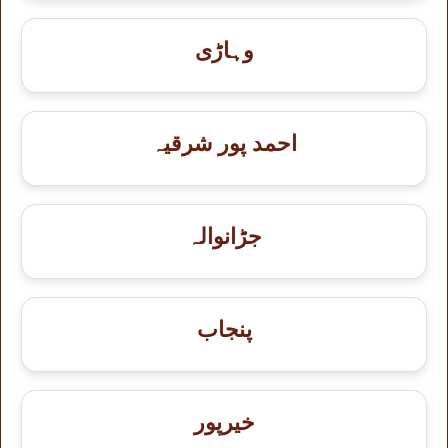
وہاڑی
احمد پور شرقیہ
جڑانوالہ
پنجاب
خيرپور