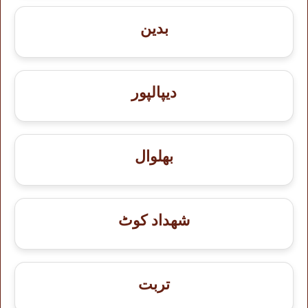
بدین
دیپالپور
بھلوال
شهداد کوٹ
تربت