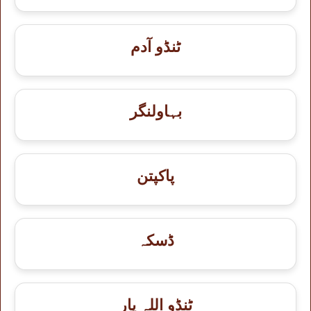
ٹنڈو آدم
بہاولنگر
پاکپتن
ڈسکہ
ٹنڈو اللہ یار