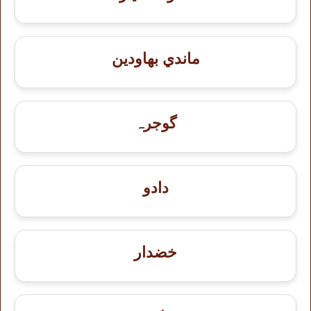
ماندي بهاودين
گوجرہ
دادو
خضدار