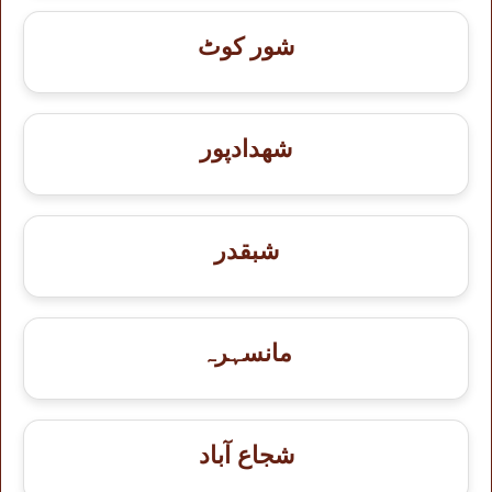
شور کوٹ
شهدادپور
شبقدر
مانسہرہ
شجاع آباد