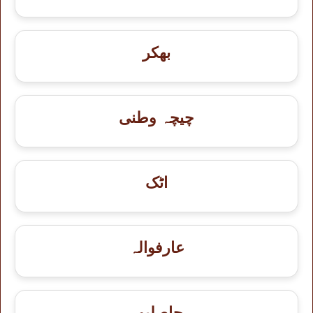
بھکر
چیچہ وطنی
اٹک
عارفوالہ
حاصلپور