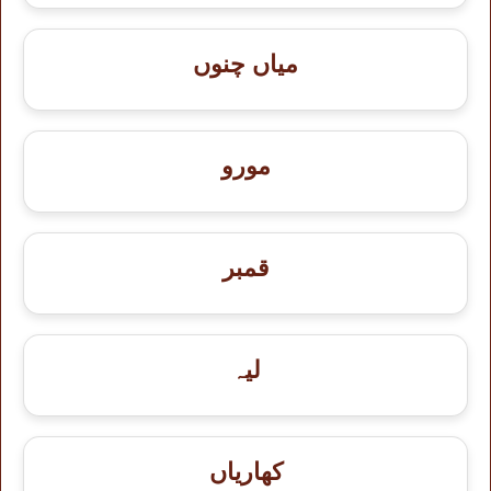
میاں چنوں
مورو
قمبر
لیہ
کھاریاں