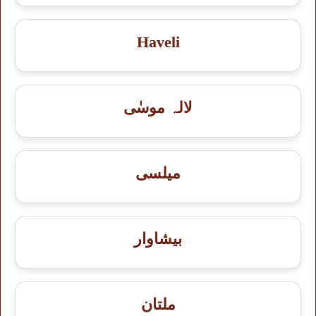
Haveli
لالہ موسٰی
میلسی
بيشاوار
ملتان