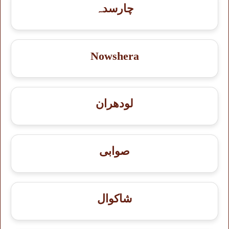
چارسدہ
Nowshera
لودھران
صوابی
شاكوال