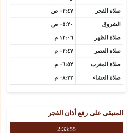
صلاة الفجر
٠٣:٤٧ ص
الشروق
٠٥:٢٠ ص
صلاة الظهر
١٢:٠٦ م
صلاة العصر
٠٣:٤٧ م
صلاة المغرب
٠٦:٥٢ م
صلاة العشاء
٠٨:٢٢ م
المتبقى على رفع أذان الفجر
2:33:54