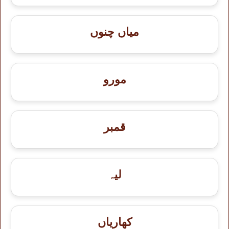
میاں چنوں
مورو
قمبر
لیہ
کھاریاں