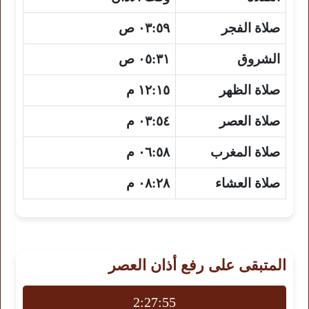
صلاة الفجر
٠٣:٥٩ ص
الشروق
٠٥:٣١ ص
صلاة الظهر
١٢:١٥ م
صلاة العصر
٠٣:٥٤ م
صلاة المغرب
٠٦:٥٨ م
صلاة العشاء
٠٨:٢٨ م
المتبقى على رفع أذان العصر
2:27:54