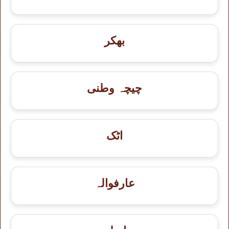
بھکر
چیچہ وطنی
اٹک
عارفوالہ