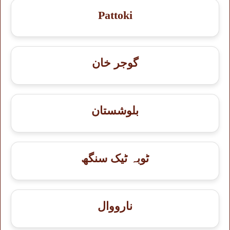
Pattoki
گوجر خان
بلوشستان
ٹوبہ ٹیک سنگھ
نارووال