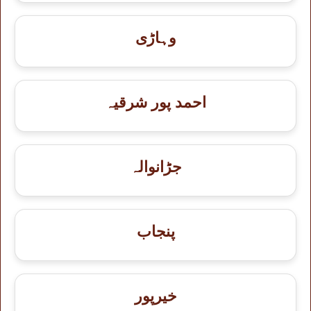
وہاڑی
احمد پور شرقیہ
جڑانوالہ
پنجاب
خيرپور