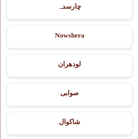
چارسدہ
Nowshera
لودھران
صوابی
شاكوال