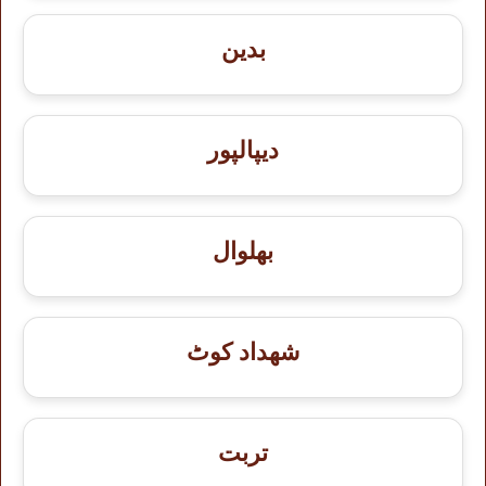
بدین
دیپالپور
بھلوال
شهداد کوٹ
تربت