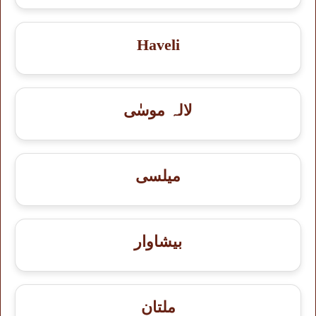
Haveli
لالہ موسٰی
میلسی
بيشاوار
ملتان