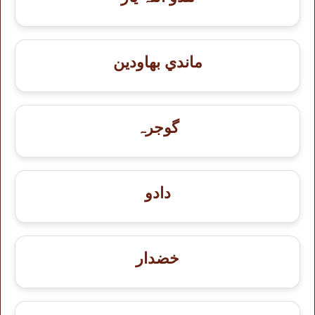
ماندي بهاودين
گوجرہ
دادو
خضدار