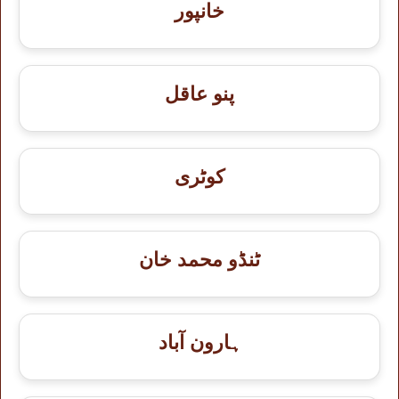
خانپور
پنو عاقل
کوٹری
ٹنڈو محمد خان
ہارون آباد