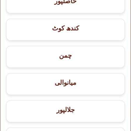
حاصلپور
کندھ کوٹ
چمن
میانوالی
جلالپور