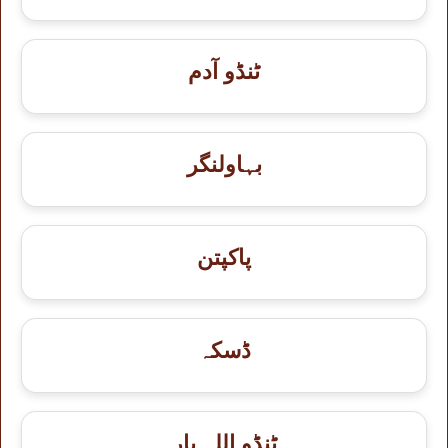
ٹنڈو آدم
بہاولنگر
پاکپتن
ڈسکہ
ٹنڈو اللہ یار