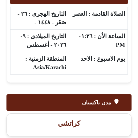
الصلاة القادمة :
العصر
التاريخ الهجرى :
٢٦ -
صَفَر - ١٤٤٨ -
الساعة الأن :
٠١:٢٦
التاريخ الميلادى :
٠٩ -
PM
٢٠٢٦ - أغسطس
يوم الاسبوع :
الاحد
المنطقة الزمنية :
Asia/Karachi
مدن باكستان
كراتشي