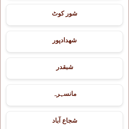
شور کوٹ
شهدادپور
شبقدر
مانسہرہ
شجاع آباد