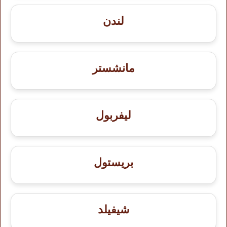
لندن
مانشستر
ليفربول
بريستول
شيفيلد