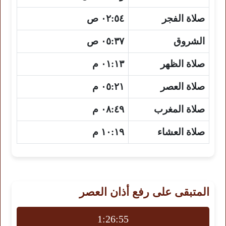
صلاة الفجر
٠٢:٥٤ ص
الشروق
٠٥:٣٧ ص
صلاة الظهر
٠١:١٣ م
صلاة العصر
٠٥:٢١ م
صلاة المغرب
٠٨:٤٩ م
صلاة العشاء
١٠:١٩ م
المتبقى على رفع أذان العصر
1:26:54