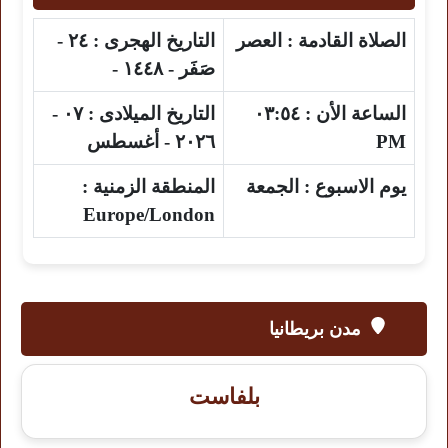
الصلاة القادمة :
العصر
التاريخ الهجرى :
٢٤ -
صَفَر - ١٤٤٨ -
الساعة الأن :
٠٣:٥٤
التاريخ الميلادى :
٠٧ -
PM
٢٠٢٦ - أغسطس
يوم الاسبوع :
الجمعة
المنطقة الزمنية :
Europe/London
مدن بريطانيا
بلفاست