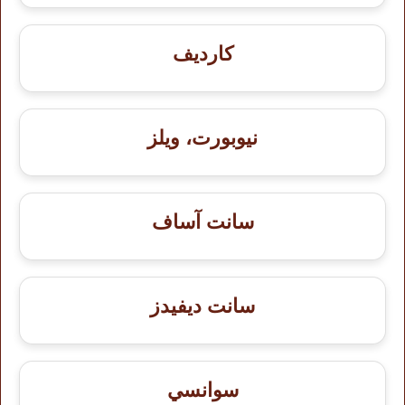
كارديف
نيوبورت، ويلز
سانت آساف
سانت ديفيدز
سوانسي