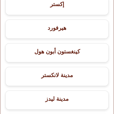
إكستر
هيرفورد
كينغستون أبون هول
مدينة لانكستر
مدينة ليدز