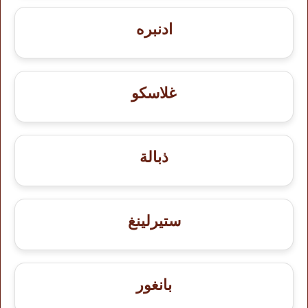
ادنبره
غلاسكو
ذبالة
ستيرلينغ
بانغور