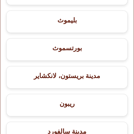
بليموث
بورتسموث
مدينة بريستون، لانكشاير
ريبون
مدينة سالفورد