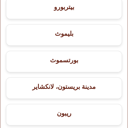
بيتربورو
بليموث
بورتسموث
مدينة بريستون، لانكشاير
ريبون