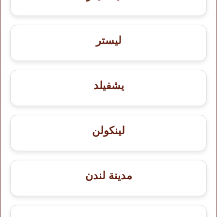
ليستر
يشفيلد
لينكولن
مدينة لندن