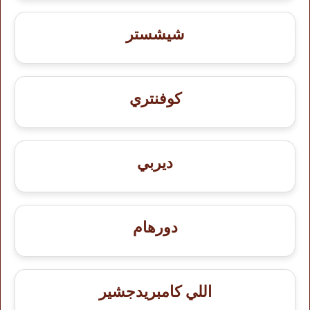
شيشستر
كوفنتري
ديربي
دورهام
اللي كامبريدجشير