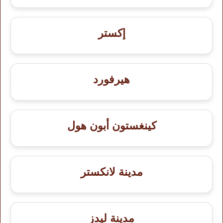
إكستر
هيرفورد
كينغستون أبون هول
مدينة لانكستر
مدينة ليدز