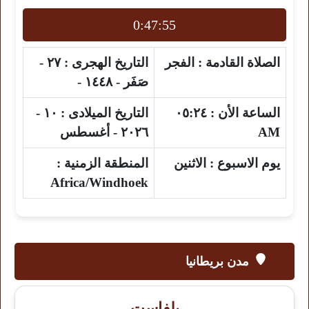
0:47:54
الصلاة القادمة :
الفجر
التاريخ الهجرى :
٢٧ -
صَفَر - ١٤٤٨ -
الساعة الأن :
٠٥:٢٤
التاريخ الميلادى :
١٠ -
AM
٢٠٢٦ - أغسطس
يوم الاسبوع :
الاثنين
المنطقة الزمنية :
Africa/Windhoek
مدن بريطانيا
بلفاست