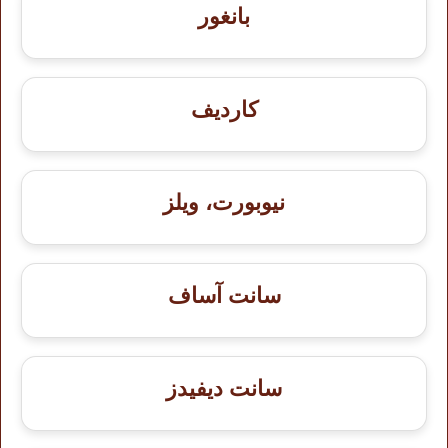
بانغور
كارديف
نيوبورت، ويلز
سانت آساف
سانت ديفيدز