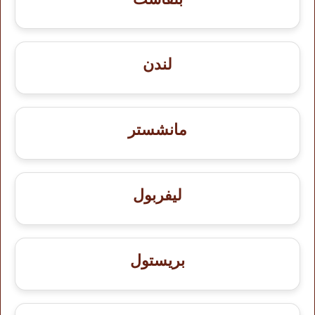
لندن
مانشستر
ليفربول
بريستول