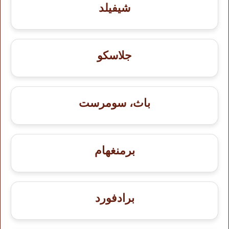
شيفيلد
جلاسكو
باث، سومرست
برمنغهام
برادفورد