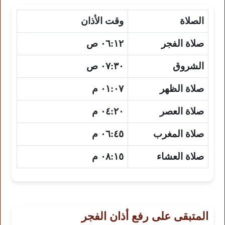
الصلاة
وقت الأذان
صلاة الفجر
٠٦:١٢ ص
الشروق
٠٧:٣٠ ص
صلاة الظهر
٠١:٠٧ م
صلاة العصر
٠٤:٢٠ م
صلاة المغرب
٠٦:٤٥ م
صلاة العشاء
٠٨:١٥ م
المتبقى على رفع أذان الفجر