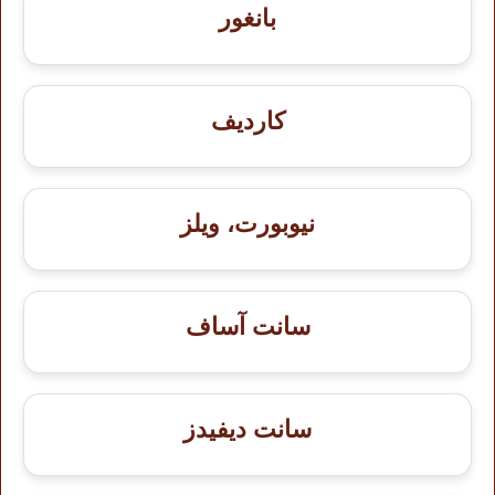
بانغور
كارديف
نيوبورت، ويلز
سانت آساف
سانت ديفيدز