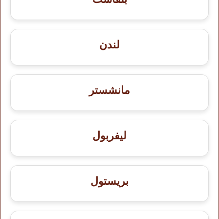
لندن
مانشستر
ليفربول
بريستول