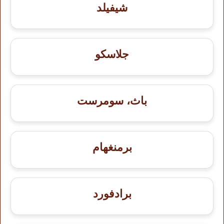
شيفيلد
جلاسكو
باث، سومرست
برمنغهام
برادفورد