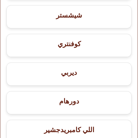
شيشستر
كوفنتري
ديربي
دورهام
اللي كامبريدجشير