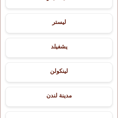
ليستر
يشفيلد
لينكولن
مدينة لندن