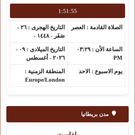
1:51:54
الصلاة القادمة :
العصر
التاريخ الهجرى :
٢٦ -
صَفَر - ١٤٤٨ -
الساعة الأن :
٠٣:٢٩
التاريخ الميلادى :
٠٩ -
PM
٢٠٢٦ - أغسطس
يوم الاسبوع :
الاحد
المنطقة الزمنية :
Europe/London
مدن بريطانيا
بلفاست