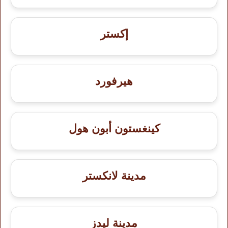
إكستر
هيرفورد
كينغستون أبون هول
مدينة لانكستر
مدينة ليدز