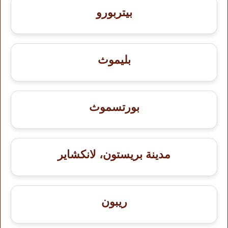
بيتربورو
بليموث
بورتسموث
مدينة بريستون، لانكشاير
ريبون