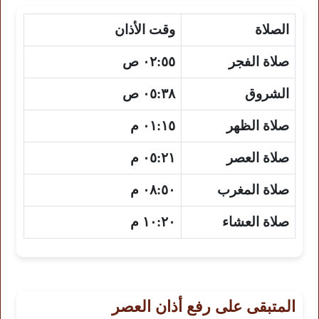
الصلاة
وقت الأذان
صلاة الفجر
٠٢:٥٥ ص
الشروق
٠٥:٣٨ ص
صلاة الظهر
٠١:١٥ م
صلاة العصر
٠٥:٢١ م
صلاة المغرب
٠٨:٥٠ م
صلاة العشاء
١٠:٢٠ م
المتبقى على رفع أذان العصر