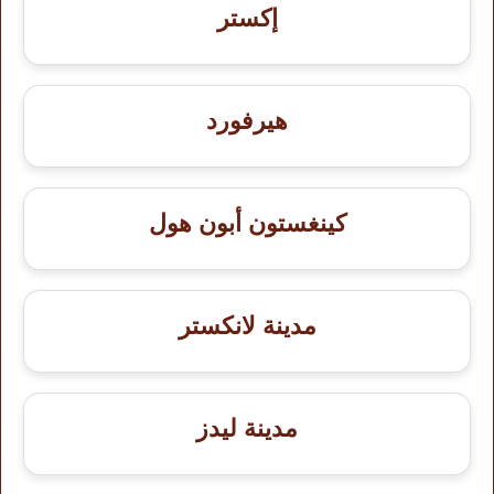
إكستر
هيرفورد
كينغستون أبون هول
مدينة لانكستر
مدينة ليدز