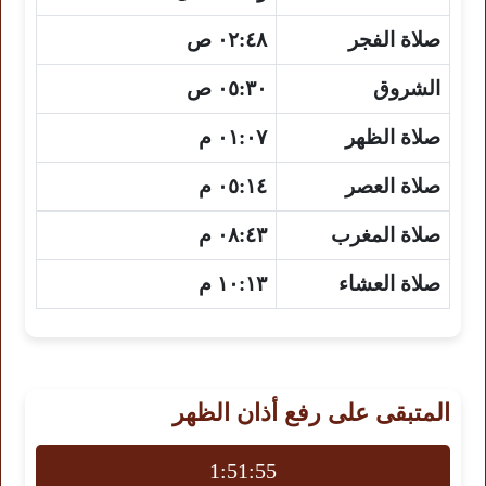
صلاة الفجر
٠٢:٤٨ ص
الشروق
٠٥:٣٠ ص
صلاة الظهر
٠١:٠٧ م
صلاة العصر
٠٥:١٤ م
صلاة المغرب
٠٨:٤٣ م
صلاة العشاء
١٠:١٣ م
المتبقى على رفع أذان الظهر
1:51:54