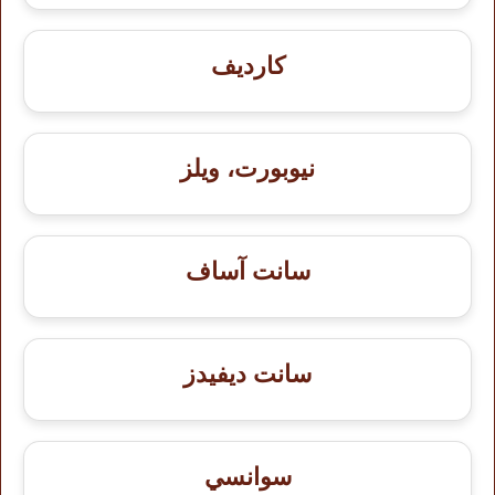
كارديف
نيوبورت، ويلز
سانت آساف
سانت ديفيدز
سوانسي