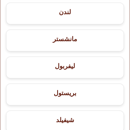
لندن
مانشستر
ليفربول
بريستول
شيفيلد