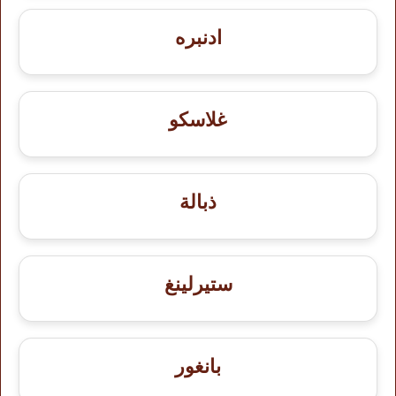
ادنبره
غلاسكو
ذبالة
ستيرلينغ
بانغور