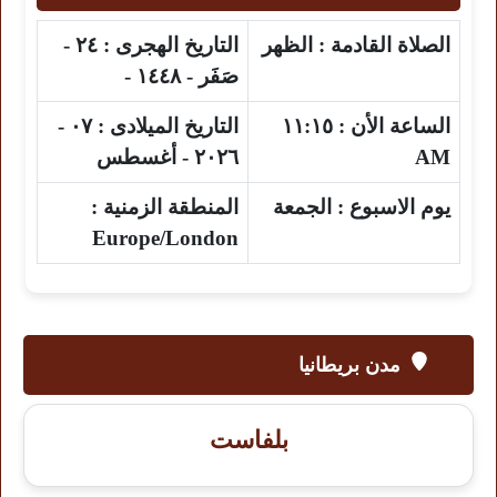
الصلاة القادمة :
الظهر
التاريخ الهجرى :
٢٤ -
صَفَر - ١٤٤٨ -
الساعة الأن :
١١:١٥
التاريخ الميلادى :
٠٧ -
AM
٢٠٢٦ - أغسطس
يوم الاسبوع :
الجمعة
المنطقة الزمنية :
Europe/London
مدن بريطانيا
بلفاست