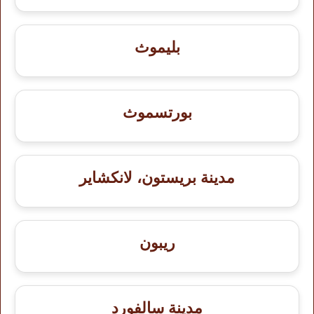
بليموث
بورتسموث
مدينة بريستون، لانكشاير
ريبون
مدينة سالفورد