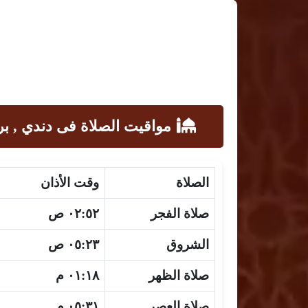
مواقيت الصلاة فى دندي , بري
الصلاة
وقت الأذان
صلاة الفجر
٠٢:٥٢ ص
الشروق
٠٥:٢٣ ص
صلاة الظهر
٠١:١٨ م
صلاة العصر
٠٥:٣١ م