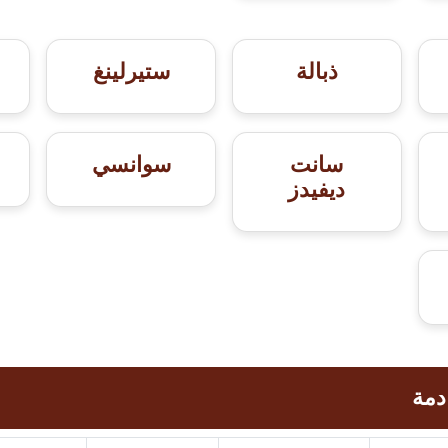
ذبالة
ستيرلينغ
سانت
سوانسي
ديفيدز
دمة