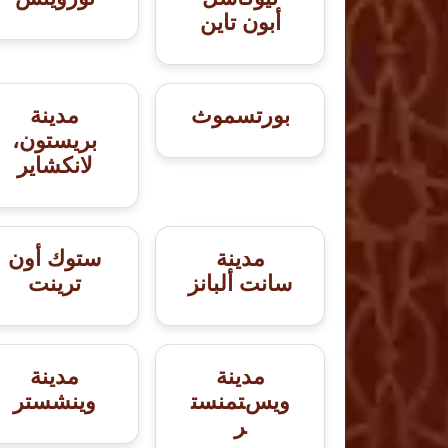
أبون تاين
بورتسموث
مدينة
بريستون،
لانكشاير
مدينة
ستوك أون
سانت ألبانز
ترينت
مدينة
مدينة
ويستمنست
وينشستر
ر