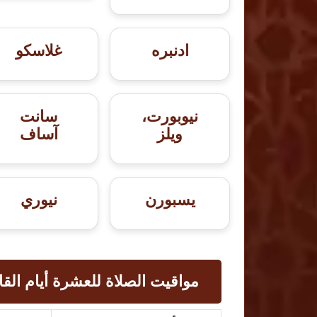
ادنبره
غلاسكو
نيوبورت،
سانت
ويلز
آساف
يسبورن
نيوري
مواقيت الصلاة للعشرة أيام القا