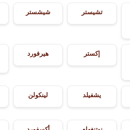
تشيستر
شيشستر
إكستر
هيرفورد
يشفيلد
لينكولن
نوتنغهام
أكسفورد