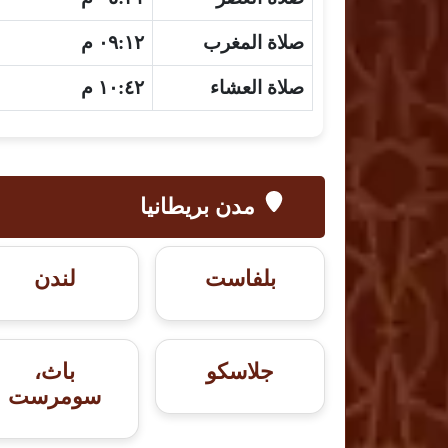
صلاة المغرب
٠٩:١٢ م
صلاة العشاء
١٠:٤٢ م
مدن بريطانيا
بلفاست
لندن
جلاسكو
باث،
سومرست