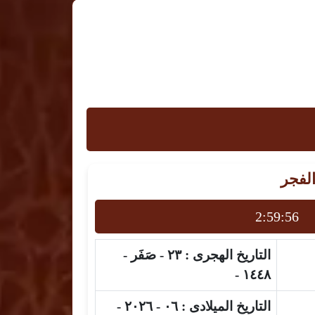
الفجر
2:59:55
التاريخ الهجرى :
٢٣ - صَفَر -
١٤٤٨ -
التاريخ الميلادى :
٠٦ - ٢٠٢٦ -