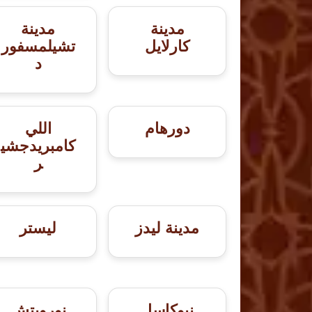
مدينة
مدينة
كارلايل
تشيلمسفور
د
دورهام
اللي
كامبريدجشي
ر
مدينة ليدز
ليستر
نيوكاسل
نورويتش