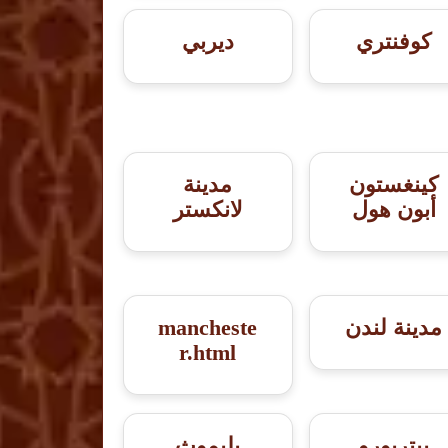
كوفنتري
ديربي
كينغستون
مدينة
أبون هول
لانكستر
مدينة لندن
mancheste
r.html
بيتربورو
بليموث