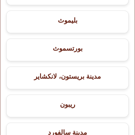
بليموث
بورتسموث
مدينة بريستون، لانكشاير
ريبون
مدينة سالفورد