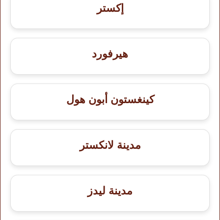
إكستر
هيرفورد
كينغستون أبون هول
مدينة لانكستر
مدينة ليدز