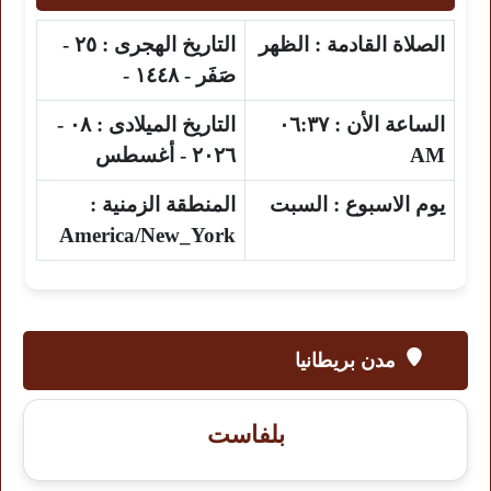
الصلاة القادمة :
الظهر
التاريخ الهجرى :
٢٥ -
صَفَر - ١٤٤٨ -
الساعة الأن :
٠٦:٣٧
التاريخ الميلادى :
٠٨ -
AM
٢٠٢٦ - أغسطس
يوم الاسبوع :
السبت
المنطقة الزمنية :
America/New_York
مدن بريطانيا
بلفاست