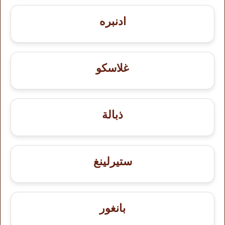
ادنبره
غلاسكو
ذبالة
ستيرلينغ
بانغور