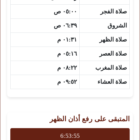
صلاة الفجر
٠٥:٠٠ ص
الشروق
٠٦:٣٩ ص
صلاة الظهر
٠١:٣١ م
صلاة العصر
٠٥:١٦ م
صلاة المغرب
٠٨:٢٢ م
صلاة العشاء
٠٩:٥٢ م
المتبقى على رفع أذان الظهر
6:53:54