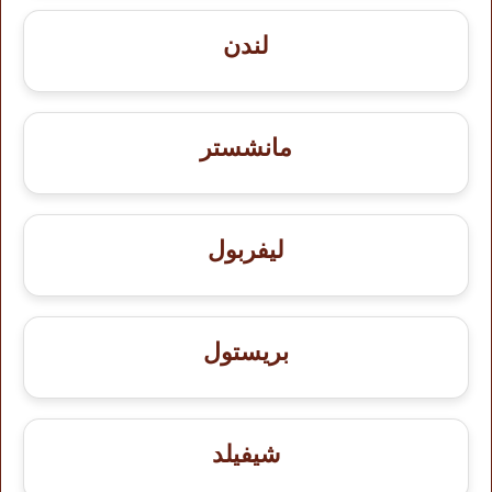
لندن
مانشستر
ليفربول
بريستول
شيفيلد