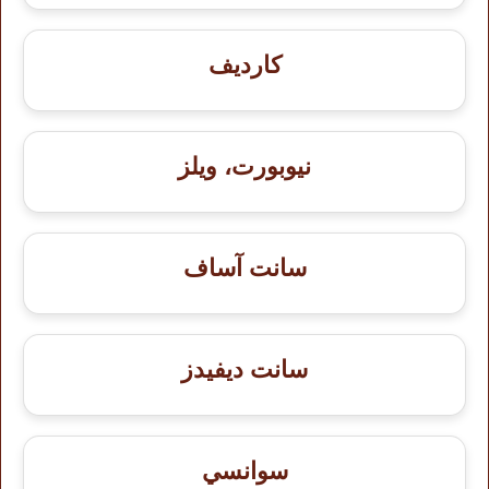
كارديف
نيوبورت، ويلز
سانت آساف
سانت ديفيدز
سوانسي